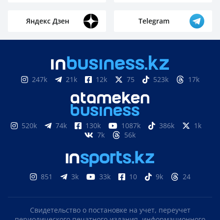
Яндекс Дзен
Telegram
247k
21k
12k
75
523k
17k
520k
74k
130k
1087k
386k
1k
7k
56k
851
3k
33k
10
9k
24
Свидетельство о постановке на учет, переучет
периодического печатного издания, информационного