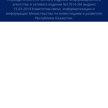
агентства и сетевого издания №17614-ИА выдано
15.03.2019 Комитетом связи, информатизации и
информации Министерства по инвестициям и развитию
Республики Казахстан.
Свидетельство о постановке на учет отечественного
телерадио канала №KZ23VJB00000123 выдано 08.09.2016
Комитетом связи, информатизации и информации
Министерства по инвестициям и развитию Республики
Казахстан.
СОГЛАШЕНИЕ ОБ ИСПОЛЬЗОВАНИИ МАТЕРИАЛОВ
О НАС
КОНТАКТЫ
ТЕЛЕПРОЕКТЫ
ВАКАНСИИ
РЕЙТИНГИ
Медиахолдинг «Atameken Business»
ПОЛИТИКА КОНФИДЕНЦИАЛЬНОСТИ