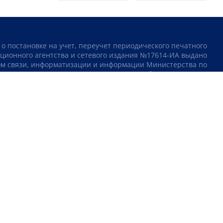
 о постановке на учет, переучет периодического печатного
ционного агентства и сетевого издания №17614-ИА выдано
том связи, информатизации и информации Министерства по
инвестициям и развитию Республики Казахстан.
тво о постановке на учет отечественного телерадио канала
23 выдано 08.09.2016 Комитетом связи, информатизации и
рства по инвестициям и развитию Республики Казахстан.
СОГЛАШЕНИЕ ОБ ИСПОЛЬЗОВАНИИ МАТЕРИАЛОВ
О НАС
КОНТАКТЫ
ТЕЛЕПРОЕКТЫ
ВАКАНСИИ
РЕЙТИНГИ