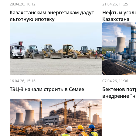
28.04.26, 16:12
21.04.26, 11:25
Казахстанским энергетикам дадут
Нефть и угол
льготную ипотеку
Казахстана
16.04.26, 15:16
07.04.26, 11:36
ТЭЦ-3 начали строить в Семее
Бектенов пот
внедрение "ч