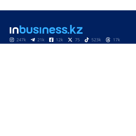
247k
21k
12k
75
523k
17k
520k
74k
130k
1087k
386k
1k
851
3k
33k
10
9k
24
Медиахолдинг «Atameken Business»