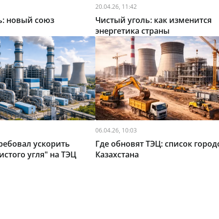
20.04.26, 11:42
ь: новый союз
Чистый уголь: как изменится
энергетика страны
06.04.26, 10:03
ребовал ускорить
Где обновят ТЭЦ: список город
истого угля" на ТЭЦ
Казахстана