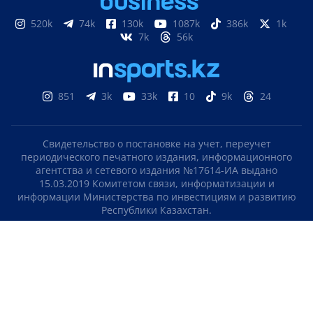
520k
74k
130k
1087k
386k
1k
7k
56k
851
3k
33k
10
9k
24
Свидетельство о постановке на учет, переучет
периодического печатного издания, информационного
агентства и сетевого издания №17614-ИА выдано
15.03.2019 Комитетом связи, информатизации и
информации Министерства по инвестициям и развитию
Республики Казахстан.
Свидетельство о постановке на учет отечественного
телерадио канала №KZ23VJB00000123 выдано 08.09.2016
Комитетом связи, информатизации и информации
Министерства по инвестициям и развитию Республики
Казахстан.