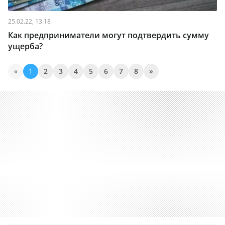
25.02.22, 13:18
Как предприниматели могут подтвердить сумму
ущерба?
«
1
2
3
4
5
6
7
8
»