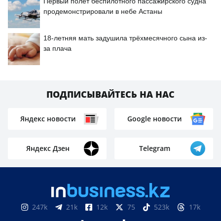
Первый полёт беспилотного пассажирского судна
продемонстрировали в небе Астаны
18-летняя мать задушила трёхмесячного сына из-
за плача
ПОДПИСЫВАЙТЕСЬ НА НАС
Яндекс новости
Google новости
Яндекс Дзен
Telegram
247k
21k
12k
75
523k
17k