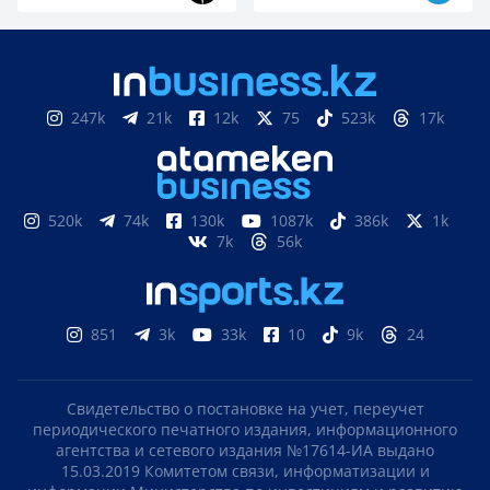
247k
21k
12k
75
523k
17k
520k
74k
130k
1087k
386k
1k
7k
56k
851
3k
33k
10
9k
24
Свидетельство о постановке на учет, переучет
периодического печатного издания, информационного
агентства и сетевого издания №17614-ИА выдано
15.03.2019 Комитетом связи, информатизации и