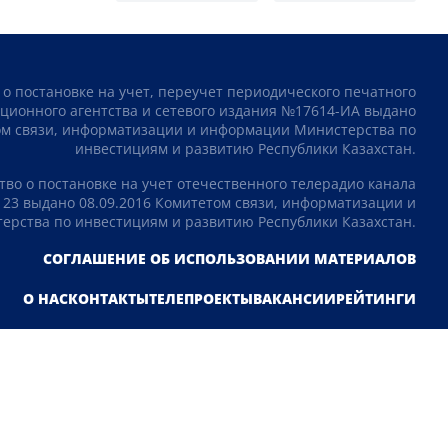
 о постановке на учет, переучет периодического печатного
ционного агентства и сетевого издания №17614-ИА выдано
том связи, информатизации и информации Министерства по
инвестициям и развитию Республики Казахстан.
тво о постановке на учет отечественного телерадио канала
23 выдано 08.09.2016 Комитетом связи, информатизации и
рства по инвестициям и развитию Республики Казахстан.
СОГЛАШЕНИЕ ОБ ИСПОЛЬЗОВАНИИ МАТЕРИАЛОВ
О НАС
КОНТАКТЫ
ТЕЛЕПРОЕКТЫ
ВАКАНСИИ
РЕЙТИНГИ