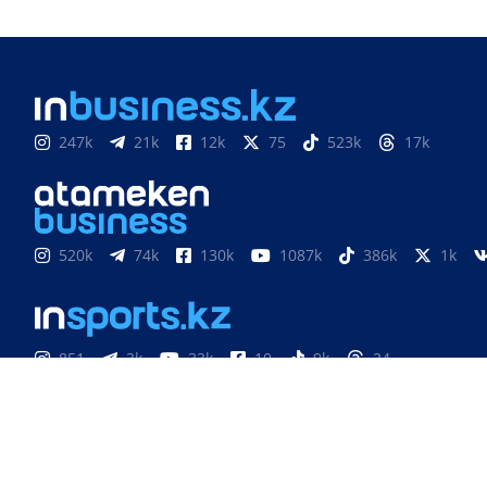
247k
21k
12k
75
523k
17k
520k
74k
130k
1087k
386k
1k
851
3k
33k
10
9k
24
Медиахолдинг «Atameken Business»