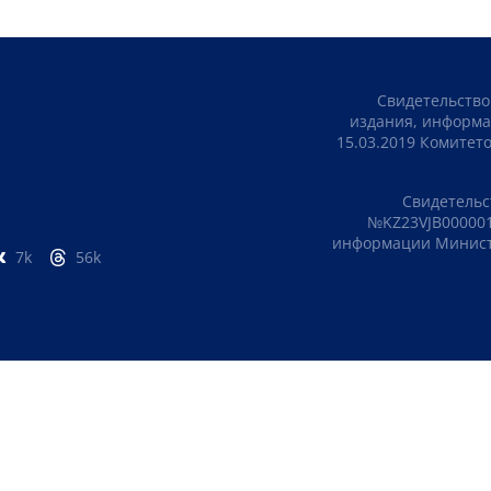
Свидетельство
издания, информа
15.03.2019 Комите
Свидетельс
№KZ23VJB000001
информации Министе
7k
56k
ПОЛИТИКА КОНФИДЕНЦИАЛЬНОСТИ