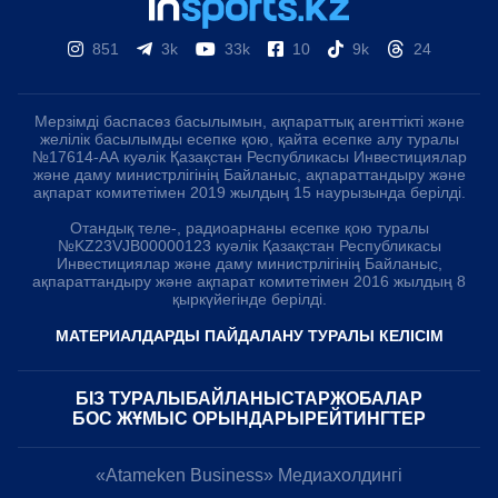
851
3k
33k
10
9k
24
Мерзімді баспасөз басылымын, ақпараттық агенттікті және
желілік басылымды есепке қою, қайта есепке алу туралы
№17614-АА куәлік Қазақстан Республикасы Инвестициялар
және даму министрлігінің Байланыс, ақпараттандыру және
ақпарат комитетімен 2019 жылдың 15 наурызында берілді.
Отандық теле-, радиоарнаны есепке қою туралы
№KZ23VJB00000123 куәлік Қазақстан Республикасы
Инвестициялар және даму министрлігінің Байланыс,
ақпараттандыру және ақпарат комитетімен 2016 жылдың 8
қыркүйегінде берілді.
МАТЕРИАЛДАРДЫ ПАЙДАЛАНУ ТУРАЛЫ КЕЛІСІМ
БІЗ ТУРАЛЫ
БАЙЛАНЫСТАР
ЖОБАЛАР
БОС ЖҰМЫС ОРЫНДАРЫ
РЕЙТИНГТЕР
«Atameken Business» Медиахолдингі