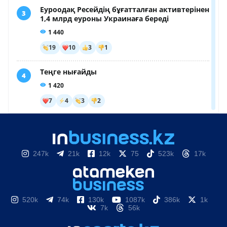
247k
21k
12k
75
523k
17k
520k
74k
130k
1087k
386k
1k
7k
56k