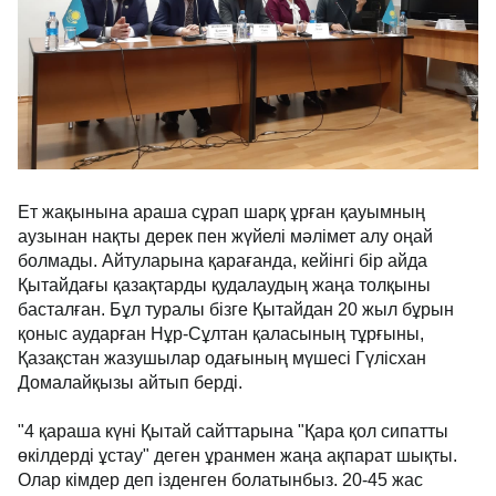
Ет жақынына араша сұрап шарқ ұрған қауымның
аузынан нақты дерек пен жүйелі мәлімет алу оңай
болмады. Айтуларына қарағанда, кейінгі бір айда
Қытайдағы қазақтарды қудалаудың жаңа толқыны
басталған. Бұл туралы бізге Қытайдан 20 жыл бұрын
қоныс аударған Нұр-Сұлтан қаласының тұрғыны,
Қазақстан жазушылар одағының мүшесі Гүлісхан
Домалайқызы айтып берді.
"4 қараша күні Қытай сайттарына "Қара қол сипатты
өкілдерді ұстау" деген ұранмен жаңа ақпарат шықты.
Олар кімдер деп ізденген болатынбыз. 20-45 жас