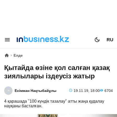
RU
Елде
Қытайда өзіне қол салған қазақ
зиялылары іздеусіз жатыр
Есімжан Нақтыбайұлы
19.11.19, 18:00
6704
4 қарашада "100 күндік тазалау" атты жаңа қудалау
науқаны басталған.