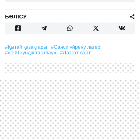
БӨЛІСУ
#Қытай қазақтары
#саяси үйрену лагері
#«100 күндік тазалау»
#Ләззат Ахат