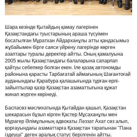
Шара кезінде Қытайдың қамау лагерінен
Қазақстандағы туыстарының араша түсуімен
босатылған Мұратхан Айдарханұлы атты қандасымыз
жұбайымен бірге саяси үйрену лагерінде көрген
азаптары туралы деректер айтты. Оның қамалуына
2005 жылы Қазақстандағы балаларына сапарлап
қайтуы себепкер болған екен. Іле қазақ автономды
районына қарасты Тарбағатай аймағының Шағантоғай
ауданындағы Қарабура қалашығында тұрған ерлі-
зайыптылар қазір Қазақстан азаматтығына құжат
жинап жүрген көрінеді.
Баспасөз мәслихатында Қытайдан қашып, Қазақстан
шекарасын бұзып кірген Қастер Мұсаханұлы мен
Мұрагер Әлімұлының адвокаты Ләззат Ахат сөз алып,
қорғауындағы азаматтарға Қазақстан тарапынан "Пана
іздеуші" деген аралық статус берілгенін айтты.