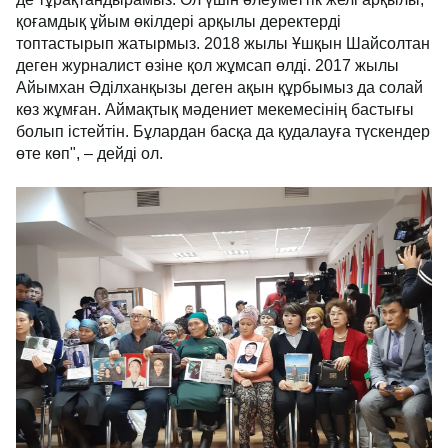
қоғамдық ұйым өкілдері арқылы деректерді
топтастырып жатырмыз. 2018 жылы Ұшқын Шайсолтан
деген журналист өзіне қол жұмсап өлді. 2017 жылы
Айымхан Әділханқызы деген ақын құрбымыз да солай
көз жұмған. Аймақтық мәдениет мекемесінің бастығы
болып істейтін. Бұлардан басқа да қудалауға түскендер
өте көп", – дейді ол.