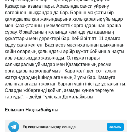
Қазақстан азаматтары. Арасында саяси үйрену
лагерінен шыққандар да бар. Бәрінің мақсаты бір –
қамауда жатқан жақындарына халықаралық ұйымдар
мен Қазақстанның мемлекеттік органдарынан араша
сұрау. Әрқайсының қолында кемінде үш адамның
құжаттары мен деректері бар. Кейбірі тіпті 11 адамға
іздеу сала келген. Баспасөз мәслихатынан шыққаннан
кейін олардың қолындағы әрбір құжат бойынша нақты
арыз-шағымдар жазылады. Ол құжаттарды
халықаралық ұйымдар мен Қазақстанның ресми
органдарына жолдаймыз. "Қара қол" деп сотталып
жатқандардың ішінде ағамның 2 ұлы бар. Қамауға
алынған ағасын жоқтап барған үшін інісі де ұсталыпты.
Оларды жібергенді қойып, ағамды күнде тергеуге
тартуда", – дейді Гүлісхан Домалайқызы.
Есімжан Нақтыбайұлы
Ең соңғы жаңалықтар осында
Жазылу