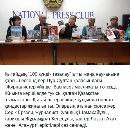
Қытайдың "100 күндік тазалау" атты жаңа науқанына
қарсы белсенділер Нұр-Сұлтан қаласындағы
"Журналистер үйінде" баспасөз мәслихатын өткізді.
Жиынға көрші елде туысы қалған Қазақстан
азаматтары, Қытай лагерлерінде тұтқында болған
қандастар жиналыпты. Олардың атынан саясаткер
Серік Ерғали, журналист Қуандық Шамахайұлы,
тарихшы Жұмамұрат Кеңесұлы, заңгер Ләззат Ахат
және "Атажұрт" еріктілері сөз сөйледі.