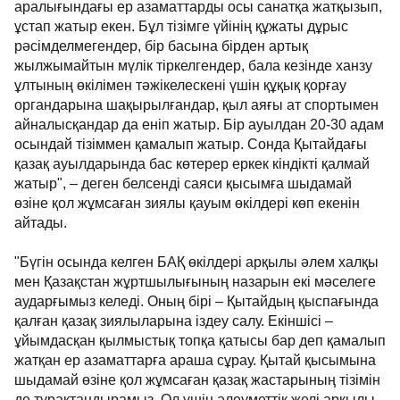
аралығындағы ер азаматтарды осы санатқа жатқызып,
ұстап жатыр екен. Бұл тізімге үйінің құжаты дұрыс
рәсімделмегендер, бір басына бірден артық
жылжымайтын мүлік тіркелгендер, бала кезінде ханзу
ұлтының өкілімен тәжікелескені үшін құқық қорғау
органдарына шақырылғандар, қыл аяғы ат спортымен
айналысқандар да еніп жатыр. Бір ауылдан 20-30 адам
осындай тізіммен қамалып жатыр. Сонда Қытайдағы
қазақ ауылдарында бас көтерер еркек кіндікті қалмай
жатыр", – деген белсенді саяси қысымға шыдамай
өзіне қол жұмсаған зиялы қауым өкілдері көп екенін
айтады.
"Бүгін осында келген БАҚ өкілдері арқылы әлем халқы
мен Қазақстан жұртшылығының назарын екі мәселеге
аударғымыз келеді. Оның бірі – Қытайдың қыспағында
қалған қазақ зиялыларына іздеу салу. Екіншісі –
ұйымдасқан қылмыстық топқа қатысы бар деп қамалып
жатқан ер азаматтарға араша сұрау. Қытай қысымына
шыдамай өзіне қол жұмсаған қазақ жастарының тізімін
де тұрақтандырамыз. Ол үшін әлеуметтік желі арқылы,