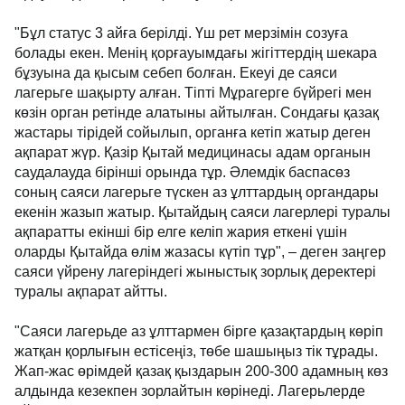
"Бұл статус 3 айға берілді. Үш рет мерзімін созуға
болады екен. Менің қорғауымдағы жігіттердің шекара
бұзуына да қысым себеп болған. Екеуі де саяси
лагерьге шақырту алған. Тіпті Мұрагерге бүйрегі мен
көзін орган ретінде алатыны айтылған. Сондағы қазақ
жастары тірідей сойылып, органға кетіп жатыр деген
ақпарат жүр. Қазір Қытай медицинасы адам органын
саудалауда бірінші орында тұр. Әлемдік баспасөз
соның саяси лагерьге түскен аз ұлттардың органдары
екенін жазып жатыр. Қытайдың саяси лагерлері туралы
ақпаратты екінші бір елге келіп жария еткені үшін
оларды Қытайда өлім жазасы күтіп тұр", – деген заңгер
саяси үйрену лагеріндегі жыныстық зорлық деректері
туралы ақпарат айтты.
"Саяси лагерьде аз ұлттармен бірге қазақтардың көріп
жатқан қорлығын естісеңіз, төбе шашыңыз тік тұрады.
Жап-жас өрімдей қазақ қыздарын 200-300 адамның көз
алдында кезекпен зорлайтын көрінеді. Лагерьлерде