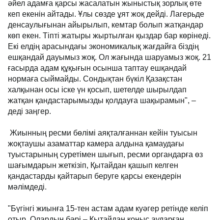
әйел адамға қарсы жасалатын жыныстық зорлық өте
кеп екенін айтады. Ұлы сөзде ұят жоқ дейді. Лагерьде
денсаулығынан айырылып, кемтар болып жатқандар
көп екен. Тіпті жатыры жыртылған қыздар бар көрінеді.
Екі елдің арасындағы экономикалық жағдайға біздің
ешқандай дауымыз жоқ. Ол жағында шаруамыз жоқ. 21
ғасырда адам құқығын осынша таптау ешқандай
нормаға сыймайды. Сондықтан бүкіл Қазақстан
халқынан осы іске үн қосып, шетелде шырылдап
жатқан қандастарымызды қолдауға шақырамын", –
деді заңгер.
Жиынның ресми бөлімі аяқталғаннан кейін туысын
жоқтаушы азаматтар камера алдына қамаудағы
туыстарының суретімен шығып, ресми органдарға өз
шағымдарын жеткізіп, Қытайдан қашып келген
қандастарды қайтарып беруге қарсы екендерін
мәлімдеді.
"Бүгінгі жиынға 15-тен астам адам куәгер ретінде келіп
отыр. Олардың бәрі – Қытайдан қоныс аударған