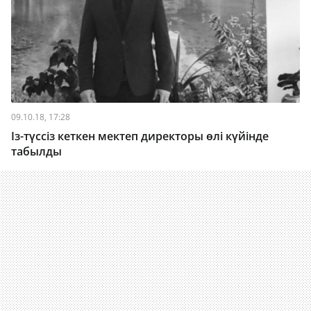
09.10.18, 17:28
Із-түссіз кеткен мектеп директоры өлі күйінде
табылды