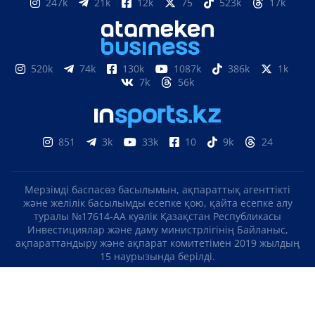
247k
21k
12k
75
523k
17k
520k
74k
130k
1087k
386k
1k
7k
56k
851
3k
33k
10
9k
24
Мерзімді баспасөз басылымын, ақпараттық агенттікті
және желілік басылымды есепке қою, қайта есепке алу
туралы №17614-АА куәлік Қазақстан Республикасы
Инвестициялар және даму министрлігінің Байланыс,
ақпараттандыру және ақпарат комитетімен 2019 жылдың
15 наурызында берілді.
Отандық теле-, радиоарнаны есепке қою туралы
№KZ23VJB00000123 куәлік Қазақстан Республикасы
Инвестициялар және даму министрлігінің Байланыс,