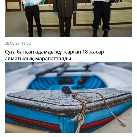
28.08.20, 19:52
Суға батқан адамды құтқарған 18 жасар
алматылық марапатталды