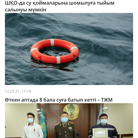
ШҚО-да су қоймаларына шомылуға тыйым
салынуы мүмкін
12.07.21, 17:19
Өткен аптада 8 бала суға батып кетті – ТЖМ