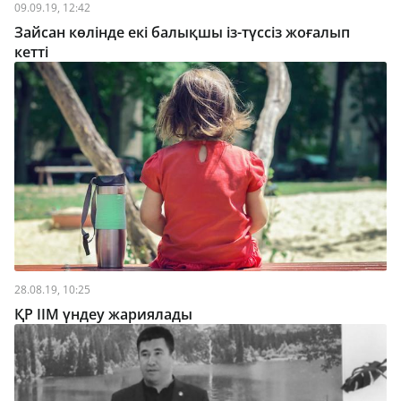
09.09.19, 12:42
Зайсан көлінде екі балықшы із-түссіз жоғалып
кетті
28.08.19, 10:25
ҚР ІІМ үндеу жариялады