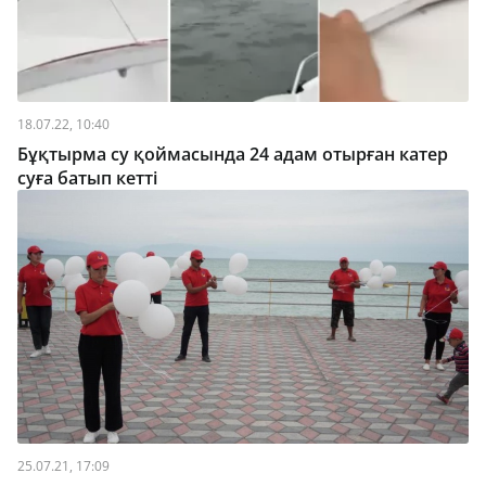
18.07.22, 10:40
Бұқтырма су қоймасында 24 адам отырған катер
суға батып кетті
25.07.21, 17:09