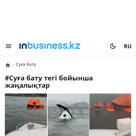
RU
суға бату
#
суға бату
тегі бойынша
жаңалықтар