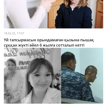
18.02.25, 17:07
Үй тапсырмасын орындамаған қызына пышақ
сұққан жүкті әйел 6 жылға сотталып кетті