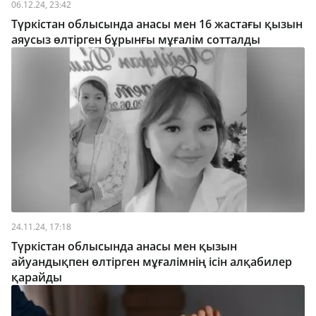
06.12.24, 23:42
Түркістан облысында анасы мен 16 жастағы қызын
аяусыз өлтірген бұрынғы мұғалім сотталды
24.11.24, 17:18
Түркістан облысында анасы мен қызын
айуандықпен өлтірген мұғалімнің ісін алқабилер
қарайды