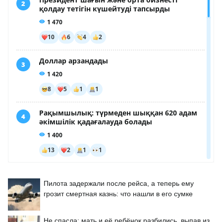
Пилота задержали после рейса, а теперь ему
грозит смертная казнь: что нашли в его сумке
Не спасла: мать и её ребёнок разбились, выпав из