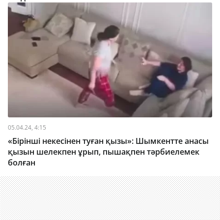
05.04.24, 4:15
«Бірінші некесінен туған қызы»: Шымкентте анасы
қызын шелекпен ұрып, пышақпен тәрбиелемек
болған