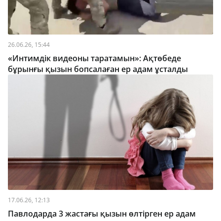
26.06.26, 15:44
«Интимдік видеоны таратамын»: Ақтөбеде
бұрынғы қызын бопсалаған ер адам ұсталды
17.06.26, 12:13
Павлодарда 3 жастағы қызын өлтірген ер адам