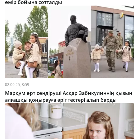
өмір бойына сотталды
02.09.25, 8:59
Марқұм өрт сөндіруші Асқар Забикулиннің қызын
алғашқы қоңырауға әріптестері алып барды