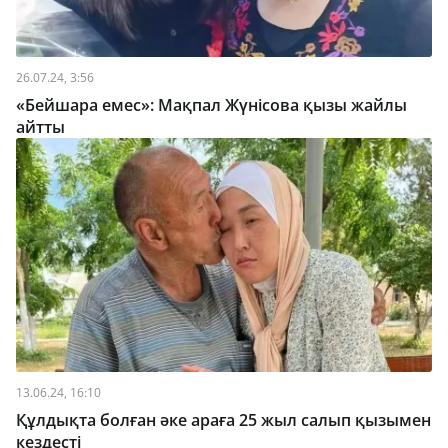
26.07.24, 3:56
«Бейшара емес»: Мақпал Жүнісова қызы жайлы
айтты
13.06.24, 16:10
Құлдықта болған әке араға 25 жыл салып қызымен
кездесті