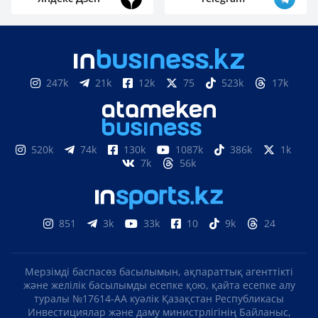
247k
21k
12k
75
523k
17k
520k
74k
130k
1087k
386k
1k
7k
56k
851
3k
33k
10
9k
24
Мерзімді баспасөз басылымын, ақпараттық агенттікті
және желілік басылымды есепке қою, қайта есепке алу
туралы №17614-АА куәлік Қазақстан Республикасы
Инвестициялар және даму министрлігінің Байланыс,