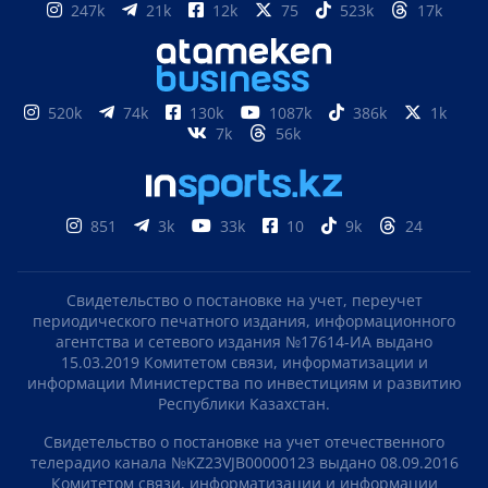
247k
21k
12k
75
523k
17k
520k
74k
130k
1087k
386k
1k
7k
56k
851
3k
33k
10
9k
24
Свидетельство о постановке на учет, переучет
периодического печатного издания, информационного
агентства и сетевого издания №17614-ИА выдано
15.03.2019 Комитетом связи, информатизации и
информации Министерства по инвестициям и развитию
Республики Казахстан.
Свидетельство о постановке на учет отечественного
телерадио канала №KZ23VJB00000123 выдано 08.09.2016
Комитетом связи, информатизации и информации