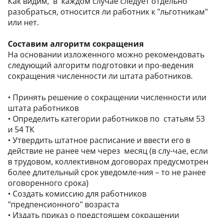
Как видим, в каждом случае следует отдельно
разобраться, относится ли работник к "льготникам"
или нет.
Составим алгоритм сокращения
На основании изложенного можно рекомендовать
следующий алгоритм подготовки и про-ведения
сокращения численности ли штата работников.
•
Принять решение о сокращении численности или
штата работников
•
Определить категории работников по статьям 53
и 54 ТК
•
Утвердить штатное расписание и ввести его в
действие не ранее чем через месяц (в слу-чае, если
в трудовом, коллективном договорах предусмотрен
более длительный срок уведомле-ния – то не ранее
оговоренного срока)
•
Создать комиссию для работников
"предпенсионного" возраста
•
Издать приказ о предстоящем сокращении