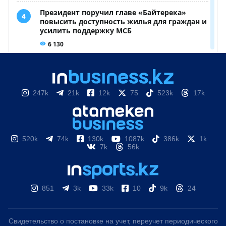
247k
21k
12k
75
523k
17k
520k
74k
130k
1087k
386k
1k
7k
56k
851
3k
33k
10
9k
24
Свидетельство о постановке на учет, переучет периодического