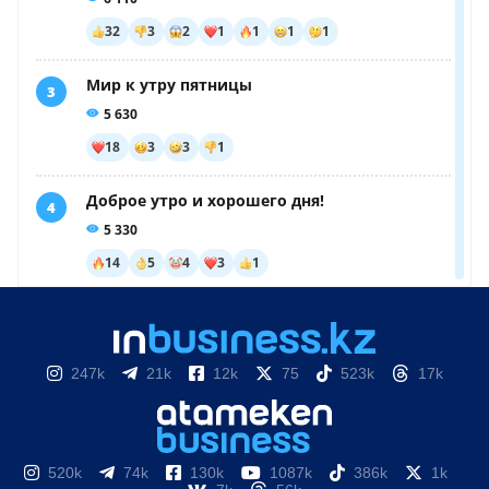
247k
21k
12k
75
523k
17k
520k
74k
130k
1087k
386k
1k