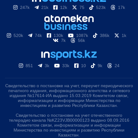
247k
21k
12k
75
523k
17k
520k
74k
130k
1087k
386k
1k
7k
56k
851
3k
33k
10
9k
24
Свидетельство о постановке на учет, переучет периодического
печатного издания, информационного агентства и сетевого
издания №17614-ИА выдано 15.03.2019 Комитетом связи,
информатизации и информации Министерства по
инвестициям и развитию Республики Казахстан.
Свидетельство о постановке на учет отечественного
телерадио канала №KZ23VJB00000123 выдано 08.09.2016
Комитетом связи, информатизации и информации
Министерства по инвестициям и развитию Республики
Казахстан.