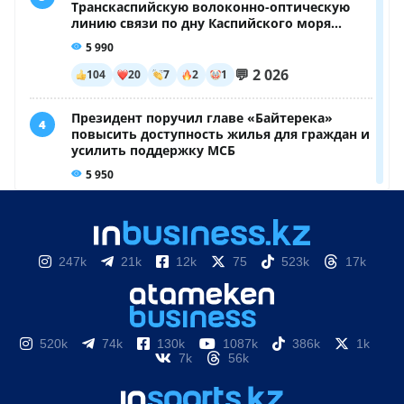
247k
21k
12k
75
523k
17k
520k
74k
130k
1087k
386k
1k
7k
56k