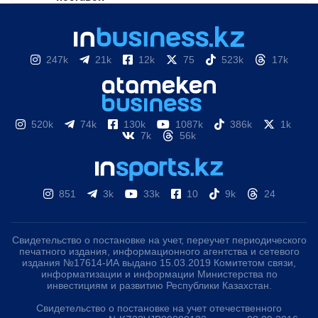
247k
21k
12k
75
523k
17k
520k
74k
130k
1087k
386k
1k
7k
56k
851
3k
33k
10
9k
24
Свидетельство о постановке на учет, переучет периодического
печатного издания, информационного агентства и сетевого
издания №17614-ИА выдано 15.03.2019 Комитетом связи,
информатизации и информации Министерства по
инвестициям и развитию Республики Казахстан.
Свидетельство о постановке на учет отечественного