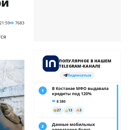
ри
 21:59
7683
тся