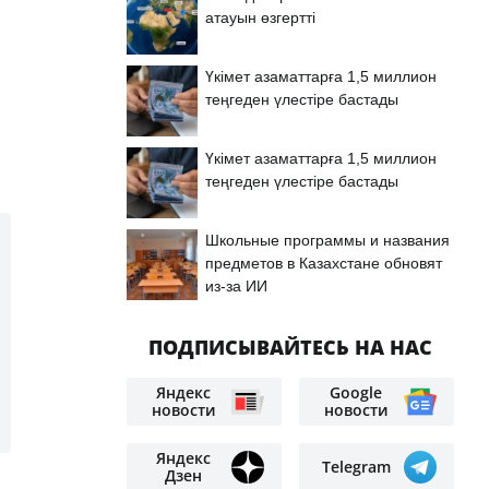
атауын өзгертті
Үкімет азаматтарға 1,5 миллион
а
теңгеден үлестіре бастады
Үкімет азаматтарға 1,5 миллион
теңгеден үлестіре бастады
Школьные программы и названия
предметов в Казахстане обновят
из-за ИИ
ПОДПИСЫВАЙТЕСЬ НА НАС
Яндекс
Google
новости
новости
Яндекс
Telegram
Дзен