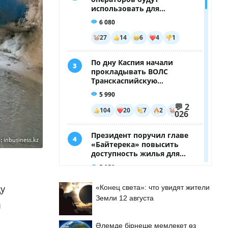
:
inbusiness.kz
ду
«Конец света»: что увидят жители
Земли 12 августа
ы
Әлемде бірнеше мемлекет өз