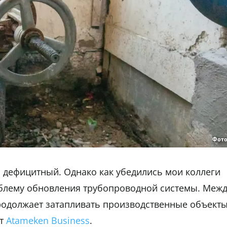
Фото
м дефицитный. Однако как убедились мои коллеги
облему обновления трубопроводной системы. Меж
продолжает затапливать производственные объект
ет
Atameken Business
.