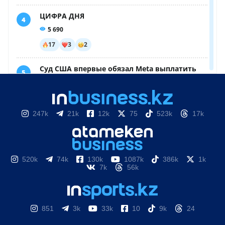
247k
21k
12k
75
523k
17k
520k
74k
130k
1087k
386k
1k
7k
56k
851
3k
33k
10
9k
24