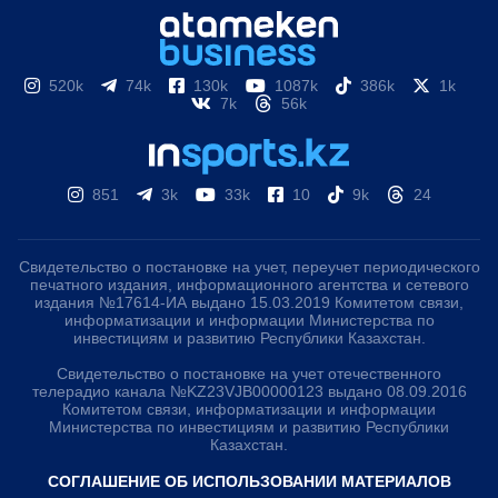
520k
74k
130k
1087k
386k
1k
7k
56k
851
3k
33k
10
9k
24
Свидетельство о постановке на учет, переучет периодического
печатного издания, информационного агентства и сетевого
издания №17614-ИА выдано 15.03.2019 Комитетом связи,
информатизации и информации Министерства по
инвестициям и развитию Республики Казахстан.
Свидетельство о постановке на учет отечественного
телерадио канала №KZ23VJB00000123 выдано 08.09.2016
Комитетом связи, информатизации и информации
Министерства по инвестициям и развитию Республики
Казахстан.
СОГЛАШЕНИЕ ОБ ИСПОЛЬЗОВАНИИ МАТЕРИАЛОВ