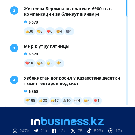
247k
21k
12k
75
523k
17k