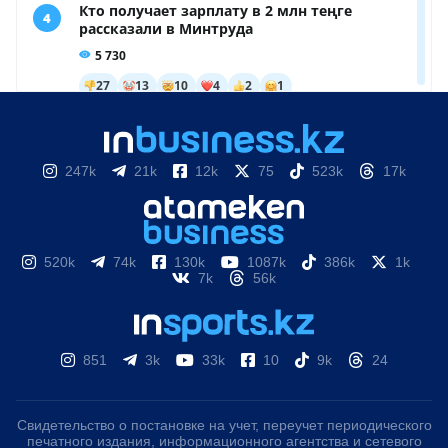
247k
21k
12k
75
523k
17k
520k
74k
130k
1087k
386k
1k
7k
56k
851
3k
33k
10
9k
24
Свидетельство о постановке на учет, переучет периодического
печатного издания, информационного агентства и сетевого