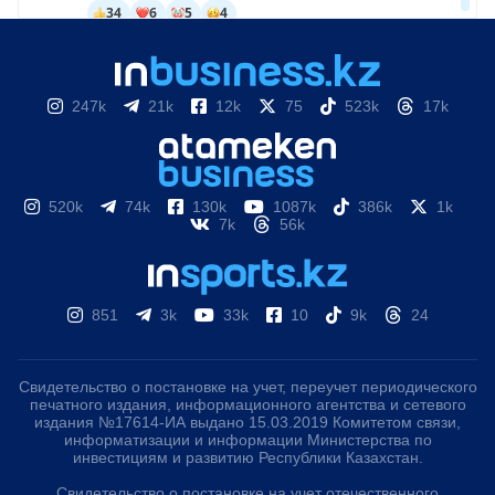
247k
21k
12k
75
523k
17k
520k
74k
130k
1087k
386k
1k
7k
56k
851
3k
33k
10
9k
24
Свидетельство о постановке на учет, переучет периодического
печатного издания, информационного агентства и сетевого
издания №17614-ИА выдано 15.03.2019 Комитетом связи,
информатизации и информации Министерства по
инвестициям и развитию Республики Казахстан.
Свидетельство о постановке на учет отечественного