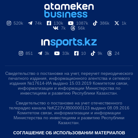
520k
74k
130k
1087k
386k
1k
7k
56k
851
3k
33k
10
9k
24
Свидетельство о постановке на учет, переучет периодического
печатного издания, информационного агентства и сетевого
издания №17614-ИА выдано 15.03.2019 Комитетом связи,
информатизации и информации Министерства по
инвестициям и развитию Республики Казахстан.
Свидетельство о постановке на учет отечественного
телерадио канала №KZ23VJB00000123 выдано 08.09.2016
Комитетом связи, информатизации и информации
Министерства по инвестициям и развитию Республики
Казахстан.
СОГЛАШЕНИЕ ОБ ИСПОЛЬЗОВАНИИ МАТЕРИАЛОВ