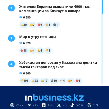
247k
21k
12k
75
523k
17k