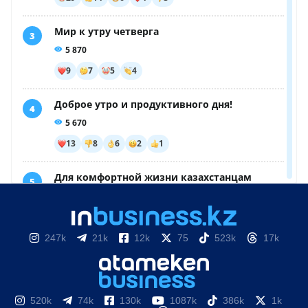
247k
21k
12k
75
523k
17k
520k
74k
130k
1087k
386k
1k