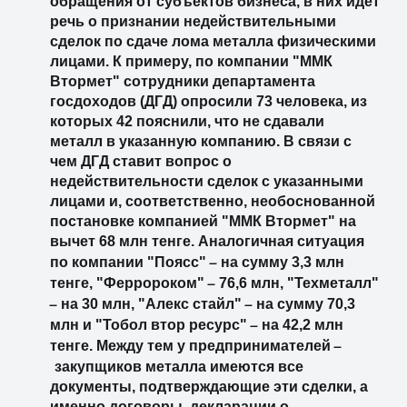
обращения от субъектов бизнеса, в них идет
речь о признании недействительными
сделок по сдаче лома металла физическими
лицами. К примеру, по компании "ММК
Втормет" сотрудники департамента
госдоходов (ДГД) опросили 73 человека, из
которых 42 пояснили, что не сдавали
металл в указанную компанию. В связи с
чем ДГД ставит вопрос о
недействительности сделок с указанными
лицами и, соответственно, необоснованной
постановке компанией "ММК Втормет" на
вычет 68 млн тенге. Аналогичная ситуация
–
по компании "Поясс"
на сумму 3,3 млн
–
тенге, "Ферророком"
76,6 млн, "Техметалл"
–
–
на 30 млн, "Алекс стайл"
на сумму 70,3
–
млн и "Тобол втор ресурс"
на 42,2 млн
–
тенге. Между тем у предпринимателей
закупщиков металла имеются все
документы, подтверждающие эти сделки, а
именно договоры, декларации о