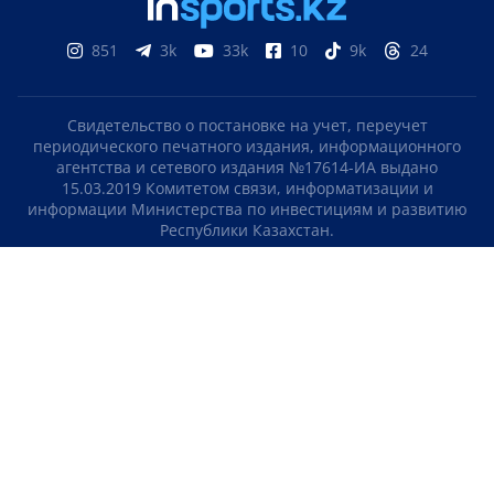
851
3k
33k
10
9k
24
Свидетельство о постановке на учет, переучет
периодического печатного издания, информационного
агентства и сетевого издания №17614-ИА выдано
15.03.2019 Комитетом связи, информатизации и
информации Министерства по инвестициям и развитию
Республики Казахстан.
Свидетельство о постановке на учет отечественного
телерадио канала №KZ23VJB00000123 выдано 08.09.2016
Комитетом связи, информатизации и информации
Министерства по инвестициям и развитию Республики
Казахстан.
СОГЛАШЕНИЕ ОБ ИСПОЛЬЗОВАНИИ МАТЕРИАЛОВ
О НАС
КОНТАКТЫ
ТЕЛЕПРОЕКТЫ
ВАКАНСИИ
РЕЙТИНГИ