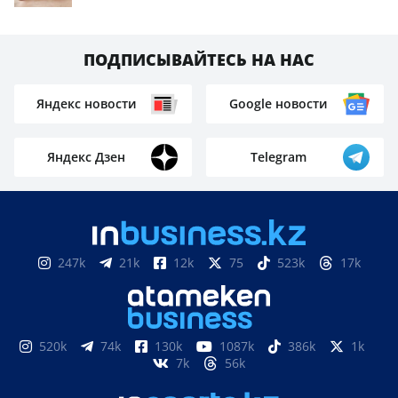
ПОДПИСЫВАЙТЕСЬ НА НАС
Яндекс новости
Google новости
Яндекс Дзен
Telegram
247k
21k
12k
75
523k
17k
520k
74k
130k
1087k
386k
1k
7k
56k