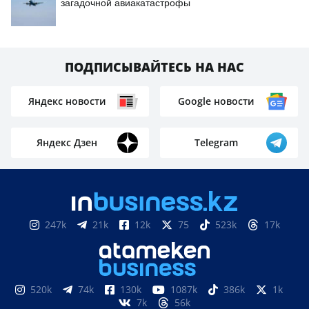
загадочной авиакатастрофы
ПОДПИСЫВАЙТЕСЬ НА НАС
Яндекс новости
Google новости
Яндекс Дзен
Telegram
247k
21k
12k
75
523k
17k
520k
74k
130k
1087k
386k
1k
7k
56k