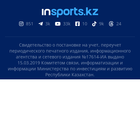
851
3k
33k
10
9k
24
Свидетельство о постановке на учет, переучет
периодического печатного издания, информационного
агентства и сетевого издания №17614-ИА выдано
15.03.2019 Комитетом связи, информатизации и
информации Министерства по инвестициям и развитию
Республики Казахстан.
Свидетельство о постановке на учет отечественного
телерадио канала №KZ23VJB00000123 выдано 08.09.2016
Комитетом связи, информатизации и информации
Министерства по инвестициям и развитию Республики
Казахстан.
СОГЛАШЕНИЕ ОБ ИСПОЛЬЗОВАНИИ МАТЕРИАЛОВ
О НАС
КОНТАКТЫ
ТЕЛЕПРОЕКТЫ
ВАКАНСИИ