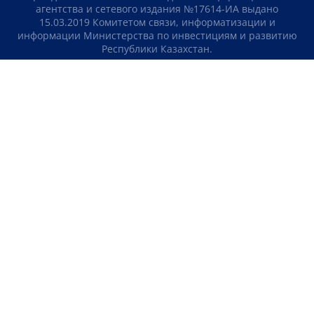
агентства и сетевого издания №17614-ИА выдано
15.03.2019 Комитетом связи, информатизации и
информации Министерства по инвестициям и развитию
Республики Казахстан.
Свидетельство о постановке на учет отечественного
телерадио канала №KZ23VJB00000123 выдано 08.09.2016
Комитетом связи, информатизации и информации
Министерства по инвестициям и развитию Республики
Казахстан.
СОГЛАШЕНИЕ ОБ ИСПОЛЬЗОВАНИИ МАТЕРИАЛОВ
О НАС
КОНТАКТЫ
ТЕЛЕПРОЕКТЫ
ВАКАНСИИ
РЕЙТИНГИ
Медиахолдинг «Atameken Business»
ПОЛИТИКА КОНФИДЕНЦИАЛЬНОСТИ