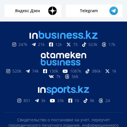
Яндекс Дзен
Telegram
247k
21k
12k
75
523k
17k
520k
74k
130k
1087k
386k
1k
7k
56k
851
3k
33k
10
9k
24
Свидетельство о постановке на учет, переучет
периодического печатного издания, информационного