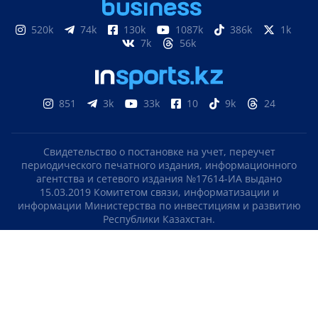
520k
74k
130k
1087k
386k
1k
7k
56k
851
3k
33k
10
9k
24
Свидетельство о постановке на учет, переучет
периодического печатного издания, информационного
агентства и сетевого издания №17614-ИА выдано
15.03.2019 Комитетом связи, информатизации и
информации Министерства по инвестициям и развитию
Республики Казахстан.
Свидетельство о постановке на учет отечественного
телерадио канала №KZ23VJB00000123 выдано 08.09.2016
Комитетом связи, информатизации и информации
Министерства по инвестициям и развитию Республики
Казахстан.