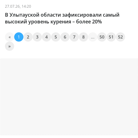
27.07.26, 14:20
В Улытауской области зафиксировали самый
высокий уровень курения – более 20%
«
1
2
3
4
5
6
7
8
...
50
51
52
»