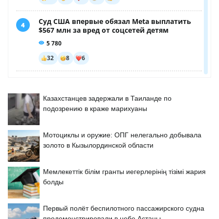
Казахстанцев задержали в Таиланде по
подозрению в краже марихуаны
Мотоциклы и оружие: ОПГ нелегально добывала
золото в Кызылординской области
Мемлекеттік білім гранты иегерлерінің тізімі жария
болды
Первый полёт беспилотного пассажирского судна
продемонстрировали в небе Астаны