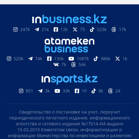
247k
21k
12k
75
523k
17k
520k
74k
130k
1087k
386k
1k
7k
56k
851
3k
33k
10
9k
24
Свидетельство о постановке на учет, переучет
периодического печатного издания, информационного
агентства и сетевого издания №17614-ИА выдано
15.03.2019 Комитетом связи, информатизации и
информации Министерства по инвестициям и развитию