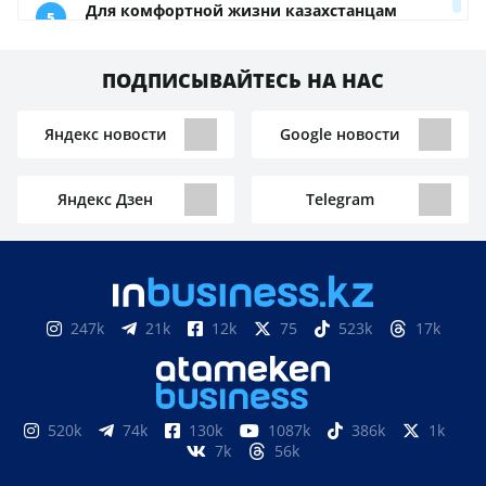
ПОДПИСЫВАЙТЕСЬ НА НАС
Яндекс новости
Google новости
Яндекс Дзен
Telegram
247k
21k
12k
75
523k
17k
520k
74k
130k
1087k
386k
1k
7k
56k