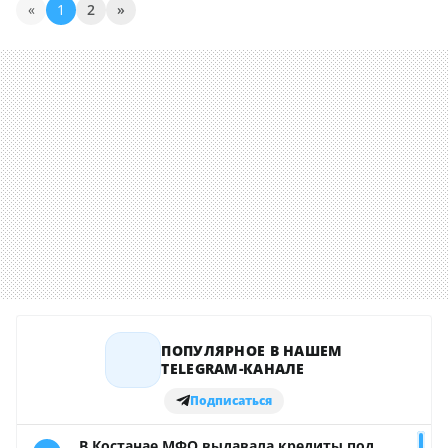
«
1
2
»