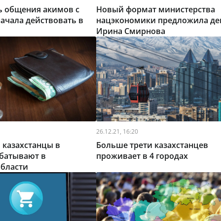
ь общения акимов с
Новый формат министерства
ачала действовать в
нацэкономики предложила де
Ирина Смирнова
26.12.21, 16:20
 казахстанцы в
Больше трети казахстанцев
абатывают в
проживает в 4 городах
области