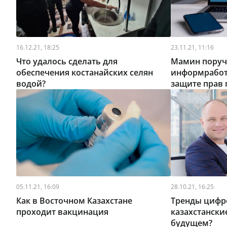
16.12.21, 18:25
23.11.21, 11:16
Что удалось сделать для
Мамин поруч
обеспечения костанайских селян
информработ
водой?
защите прав
05.11.21, 16:09
28.10.21, 16:25
Как в Восточном Казахстане
Тренды цифр
проходит вакцинация
казахстанск
будущем?