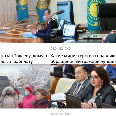
08.04.22, 9:40
сказал Токаеву, кому в
Какие министерства справляют
овысят зарплату
обращениями граждан лучше 
18.01.22, 14:39