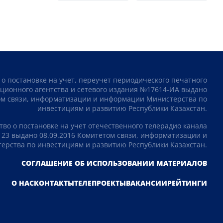
 о постановке на учет, переучет периодического печатного
ционного агентства и сетевого издания №17614-ИА выдано
том связи, информатизации и информации Министерства по
инвестициям и развитию Республики Казахстан.
тво о постановке на учет отечественного телерадио канала
23 выдано 08.09.2016 Комитетом связи, информатизации и
рства по инвестициям и развитию Республики Казахстан.
СОГЛАШЕНИЕ ОБ ИСПОЛЬЗОВАНИИ МАТЕРИАЛОВ
О НАС
КОНТАКТЫ
ТЕЛЕПРОЕКТЫ
ВАКАНСИИ
РЕЙТИНГИ