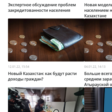
Экспертное обсуждение проблем
Новая модел
закредитованности населения
населением н
Казахстане
12.01.22, 15:54
04.01.22, 14:13
Новый Казахстан: как будут расти
Больше всего
доходы граждан?
среднем зар
Атырауской 