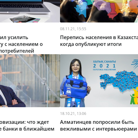
08.11.21, 15:55
ил усилить
Перепись населения в Казахста
у с населением о
когда опубликуют итоги
 потребителей
18.10.21, 13:06
овизации: что ждет
Алматинцев попросили быть
ие банки в ближайшем
вежливыми с интервьюерами