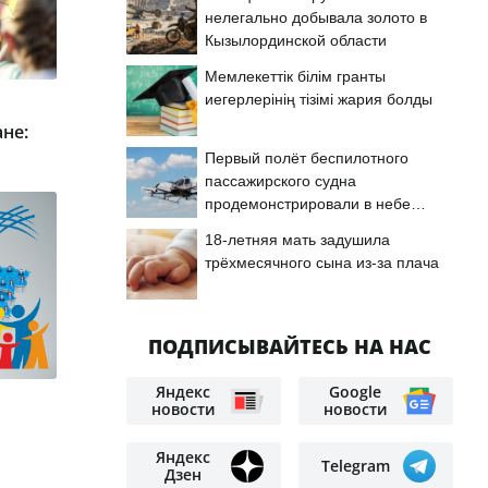
нелегально добывала золото в
Кызылординской области
Мемлекеттік білім гранты
иегерлерінің тізімі жария болды
не:
Первый полёт беспилотного
пассажирского судна
продемонстрировали в небе
Астаны
18-летняя мать задушила
трёхмесячного сына из-за плача
ПОДПИСЫВАЙТЕСЬ НА НАС
Яндекс
Google
новости
новости
Яндекс
Telegram
Дзен