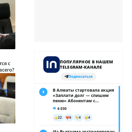
ся с
всего?