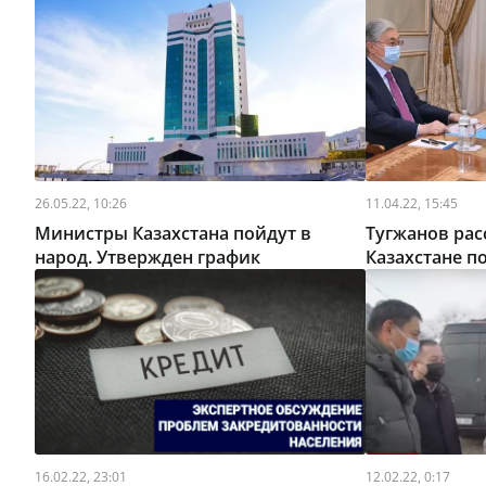
26.05.22, 10:26
11.04.22, 15:45
Министры Казахстана пойдут в
Тугжанов рас
народ. Утвержден график
Казахстане п
16.02.22, 23:01
12.02.22, 0:17