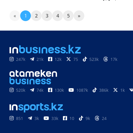
«
1
2
3
4
5
»
247k
21k
12k
75
523k
17k
520k
74k
130k
1087k
386k
1k
851
3k
33k
10
9k
24