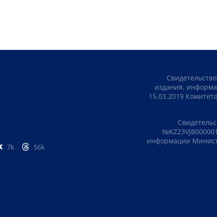
Свидетельство
издания, информа
15.03.2019 Комите
Свидетельс
№KZ23VJB000001
информации Министе
7k
56k