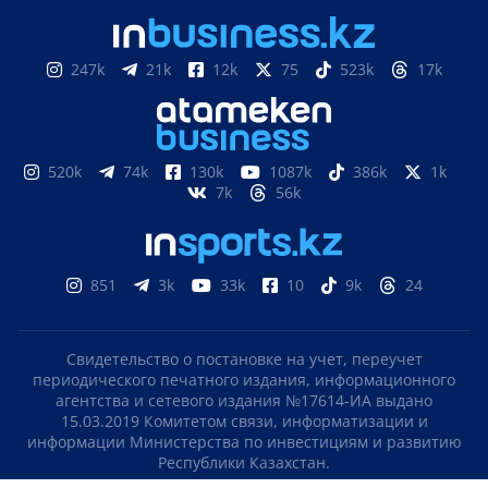
247k
21k
12k
75
523k
17k
520k
74k
130k
1087k
386k
1k
7k
56k
851
3k
33k
10
9k
24
Свидетельство о постановке на учет, переучет
периодического печатного издания, информационного
агентства и сетевого издания №17614-ИА выдано
15.03.2019 Комитетом связи, информатизации и
информации Министерства по инвестициям и развитию
Республики Казахстан.