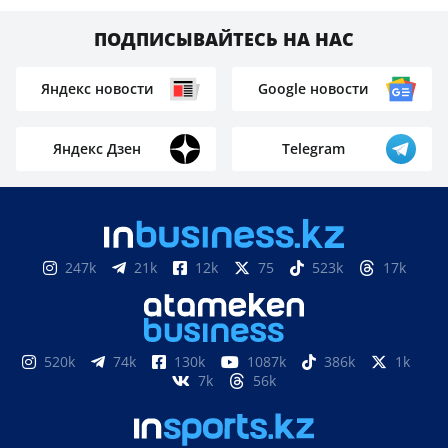
ПОДПИСЫВАЙТЕСЬ НА НАС
Яндекс новости
Google новости
Яндекс Дзен
Telegram
247k
21k
12k
75
523k
17k
520k
74k
130k
1087k
386k
1k
7k
56k