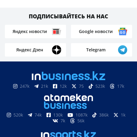
ПОДПИСЫВАЙТЕСЬ НА НАС
Яндекс новости
Google новости
Яндекс Дзен
Telegram
247k
21k
12k
75
523k
17k
520k
74k
130k
1087k
386k
1k
7k
56k