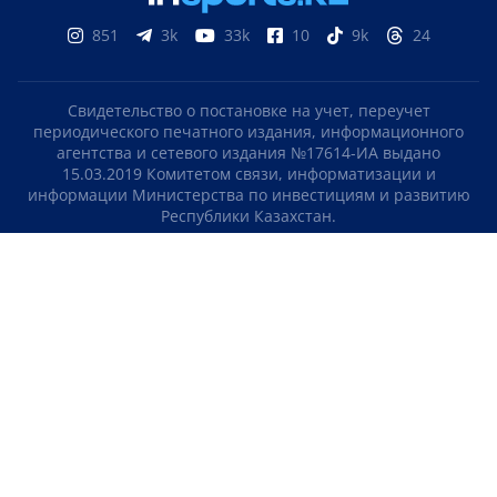
851
3k
33k
10
9k
24
Свидетельство о постановке на учет, переучет
периодического печатного издания, информационного
агентства и сетевого издания №17614-ИА выдано
15.03.2019 Комитетом связи, информатизации и
информации Министерства по инвестициям и развитию
Республики Казахстан.
Свидетельство о постановке на учет отечественного
телерадио канала №KZ23VJB00000123 выдано 08.09.2016
Комитетом связи, информатизации и информации
Министерства по инвестициям и развитию Республики
Казахстан.
СОГЛАШЕНИЕ ОБ ИСПОЛЬЗОВАНИИ МАТЕРИАЛОВ
О НАС
КОНТАКТЫ
ТЕЛЕПРОЕКТЫ
ВАКАНСИИ
РЕЙТИНГИ