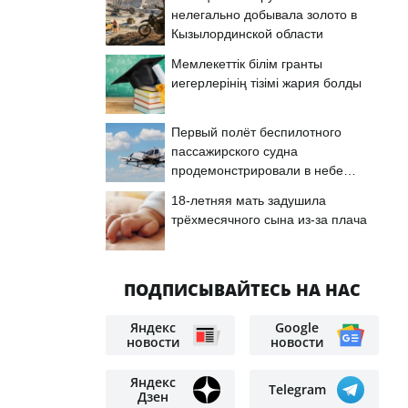
нелегально добывала золото в
Кызылординской области
Мемлекеттік білім гранты
иегерлерінің тізімі жария болды
Первый полёт беспилотного
пассажирского судна
продемонстрировали в небе
Астаны
18-летняя мать задушила
трёхмесячного сына из-за плача
ПОДПИСЫВАЙТЕСЬ НА НАС
Яндекс
Google
новости
новости
Яндекс
Telegram
Дзен