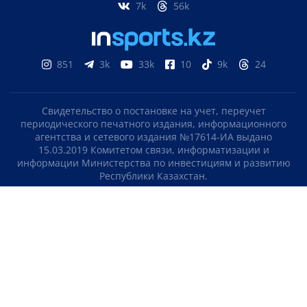
7k
56k
851
3k
33k
10
9k
24
Свидетельство о постановке на учет, переучет
периодического печатного издания, информационного
агентства и сетевого издания №17614-ИА выдано
15.03.2019 Комитетом связи, информатизации и
информации Министерства по инвестициям и развитию
Республики Казахстан.
Свидетельство о постановке на учет отечественного
телерадио канала №KZ23VJB00000123 выдано 08.09.2016
Комитетом связи, информатизации и информации
Министерства по инвестициям и развитию Республики
Казахстан.
СОГЛАШЕНИЕ ОБ ИСПОЛЬЗОВАНИИ МАТЕРИАЛОВ