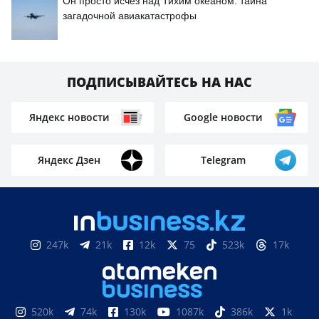
Он просто исчез над Тихим океаном: тайна
загадочной авиакатастрофы
ПОДПИСЫВАЙТЕСЬ НА НАС
Яндекс новости
Google новости
Яндекс Дзен
Telegram
247k
21k
12k
75
523k
17k
520k
74k
130k
1087k
386k
1k