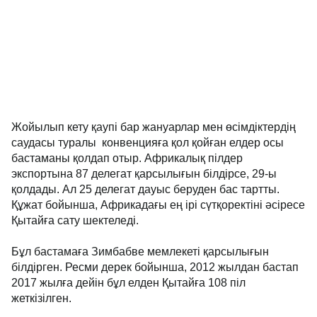
Жойылып кету қаупі бар жануарлар мен өсімдіктердің
саудасы туралы конвенцияға қол қойған елдер осы
бастаманы қолдап отыр. Африкалық пілдер
экспортына 87 делегат қарсылығын білдірсе, 29-ы
қолдады. Ал 25 делегат дауыс беруден бас тартты.
Құжат бойынша, Африкадағы ең ірі сүтқоректіні әсіресе
Қытайға сату шектеледі.
Бұл бастамаға Зимбабве мемлекеті қарсылығын
білдірген. Ресми дерек бойынша, 2012 жылдан бастап
2017 жылға дейін бұл елден Қытайға 108 піл
жеткізілген.