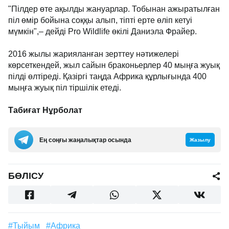
"Пілдер өте ақылды жануарлар. Тобынан ажыратылған
піл өмір бойына соққы алып, тіпті ерте өліп кетуі
мүмкін",– дейді Pro Wildlife өкілі Даниэла Фрайер.
2016 жылы жарияланған зерттеу нәтижелері
көрсеткендей, жыл сайын браконьерлер 40 мыңға жуық
пілді өлтіреді. Қазіргі таңда Африка құрлығында 400
мыңға жуық піл тіршілік етеді.
Табиғат Нұрболат
Ең соңғы жаңалықтар осында
Жазылу
БӨЛІСУ
#тыйым
#Африка