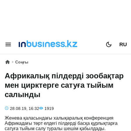
RU
Соңғы
Африкалық пілдерді зообақтар
мен цирктерге сатуға тыйым
салынды
28.08.19, 16:32
1919
Женева қаласындағы халықаралық конференция
Африкадағы төрт елдегі пілдерді басқа құрлықтарға
сатуға тыйым салу туралы шешім қабылдады.