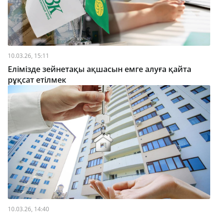
10.03.26, 15:11
Елімізде зейнетақы ақшасын емге алуға қайта
рұқсат етілмек
10.03.26, 14:40