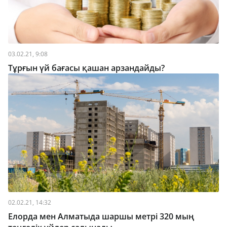
03.02.21, 9:08
Тұрғын үй бағасы қашан арзандайды?
02.02.21, 14:32
Елорда мен Алматыда шаршы метрі 320 мың