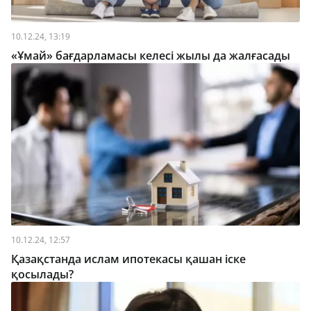
10.12.24, 13:19
«Ұмай» бағдарламасы келесі жылы да жалғасады
10.12.24, 12:57
Қазақстанда ислам ипотекасы қашан іске
қосылады?