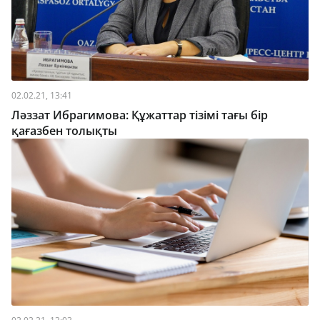
02.02.21, 13:41
Ләззат Ибрагимова: Құжаттар тізімі тағы бір
қағазбен толықты