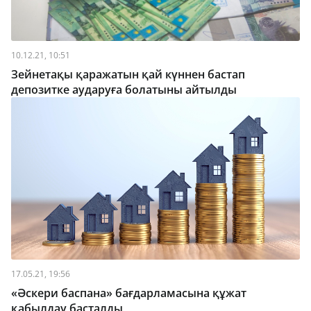
10.12.21, 10:51
Зейнетақы қаражатын қай күннен бастап
депозитке аударуға болатыны айтылды
17.05.21, 19:56
«Әскери баспана» бағдарламасына құжат
қабылдау басталды