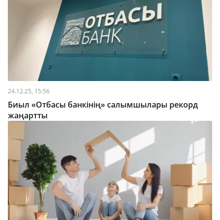
24.12.25, 15:56
Биыл «Отбасы банкінің» салымшылары рекорд
жаңартты