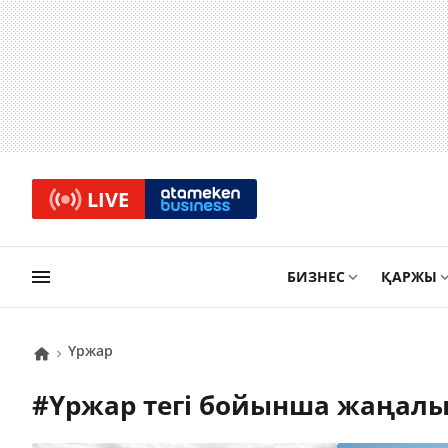
LIVE
БИЗНЕС
ҚАРЖЫ
Үржар
#
Үржар
тегі бойынша жаңалы