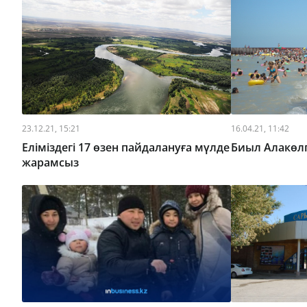
23.12.21, 15:21
16.04.21, 11:42
Еліміздегі 17 өзен пайдалануға мүлде
Биыл Алакөл
жарамсыз