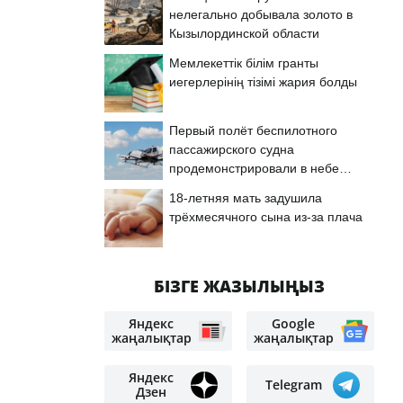
нелегально добывала золото в
Кызылординской области
Мемлекеттік білім гранты
иегерлерінің тізімі жария болды
Первый полёт беспилотного
пассажирского судна
продемонстрировали в небе
Астаны
18-летняя мать задушила
трёхмесячного сына из-за плача
БІЗГЕ ЖАЗЫЛЫҢЫЗ
Яндекс
Google
жаңалықтар
жаңалықтар
Яндекс
Telegram
Дзен