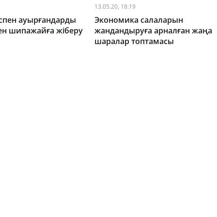
13.05.20, 18:19
спен ауырғандарды
Экономика салаларын
ен шипажайға жіберу
жандандыруға арналған жаңа
шаралар топтамасы