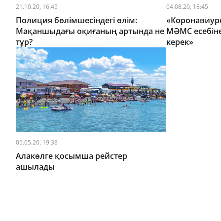
21.10.20, 16:45
04.08.20, 18:45
Полиция бөлімшесіндегі өлім:
«Коронавиур
Мақаншыдағы оқиғаның артында не
МӘМС есебін
тұр?
керек»
05.05.20, 19:38
Алакөлге қосымша рейстер
ашылады