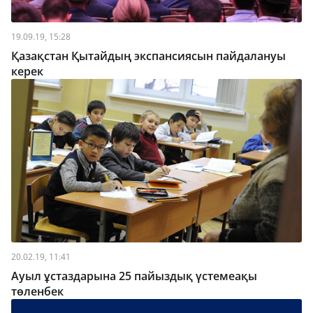
19.09.19, 15:28
Қазақстан Қытайдың экспансиясын пайдалануы
керек
20.02.19, 11:41
Ауыл ұстаздарына 25 пайыздық үстемеақы
төленбек