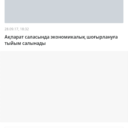
28.09.17, 18:32
Ақпарат саласында экономикалық шоғырлануға
тыйым салынады