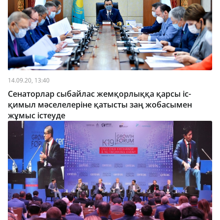
14.09.20, 13:40
Сенаторлар сыбайлас жемқорлыққа қарсы іс-
қимыл мәселелеріне қатысты заң жобасымен
жұмыс істеуде