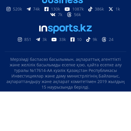
520k
74k
130k
1087k
386k
1k
7k
56k
851
3k
33k
10
9k
24
Мерзімді баспасөз басылымын, ақпараттық агенттікті
және желілік басылымды есепке қою, қайта есепке алу
туралы №17614-АА куәлік Қазақстан Республикасы
Инвестициялар және даму министрлігінің Байланыс,
ақпараттандыру және ақпарат комитетімен 2019 жылдың
15 наурызында берілді.
Отандық теле-, радиоарнаны есепке қою туралы
№KZ23VJB00000123 куәлік Қазақстан Республикасы
Инвестициялар және даму министрлігінің Байланыс,
ақпараттандыру және ақпарат комитетімен 2016 жылдың 8
қыркүйегінде берілді.
МАТЕРИАЛДАРДЫ ПАЙДАЛАНУ ТУРАЛЫ КЕЛІСІМ