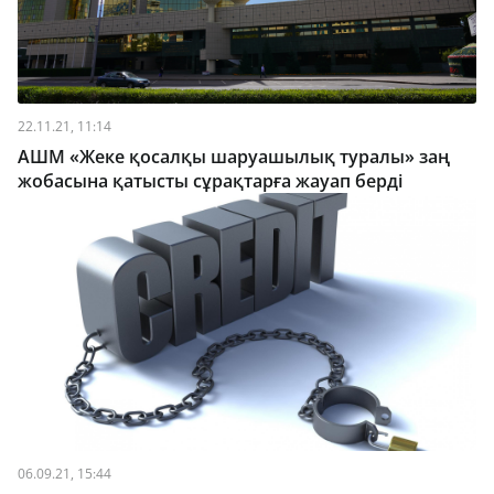
22.11.21, 11:14
АШМ «Жеке қосалқы шаруашылық туралы» заң
жобасына қатысты сұрақтарға жауап берді
06.09.21, 15:44