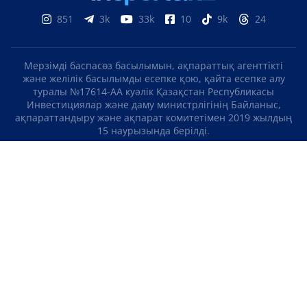
851
3k
33k
10
9k
24
Мерзімді баспасөз басылымын, ақпараттық агенттікті
және желілік басылымды есепке қою, қайта есепке алу
туралы №17614-АА куәлік Қазақстан Республикасы
Инвестициялар және даму министрлігінің Байланыс,
ақпараттандыру және ақпарат комитетімен 2019 жылдың
15 наурызында берілді.
Отандық теле-, радиоарнаны есепке қою туралы
№KZ23VJB00000123 куәлік Қазақстан Республикасы
Инвестициялар және даму министрлігінің Байланыс,
ақпараттандыру және ақпарат комитетімен 2016 жылдың 8
қыркүйегінде берілді.
МАТЕРИАЛДАРДЫ ПАЙДАЛАНУ ТУРАЛЫ КЕЛІСІМ
БІЗ ТУРАЛЫ
БАЙЛАНЫСТАР
ЖОБАЛАР
БОС ЖҰМЫС ОРЫНДАРЫ
РЕЙТИНГТЕР