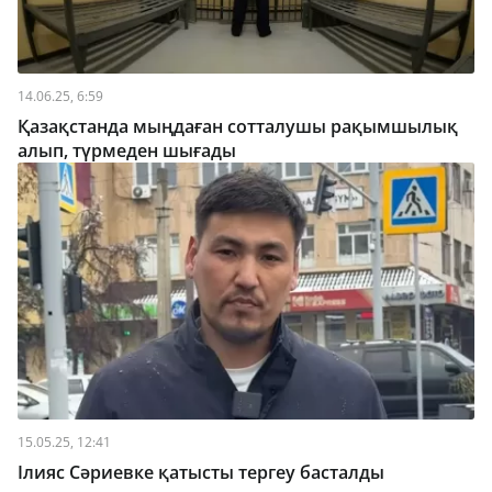
14.06.25, 6:59
Қазақстанда мыңдаған сотталушы рақымшылық
алып, түрмеден шығады
15.05.25, 12:41
Ілияс Сәриевке қатысты тергеу басталды