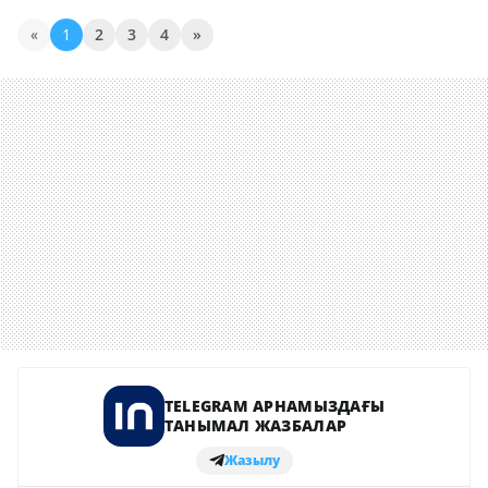
«
1
2
3
4
»