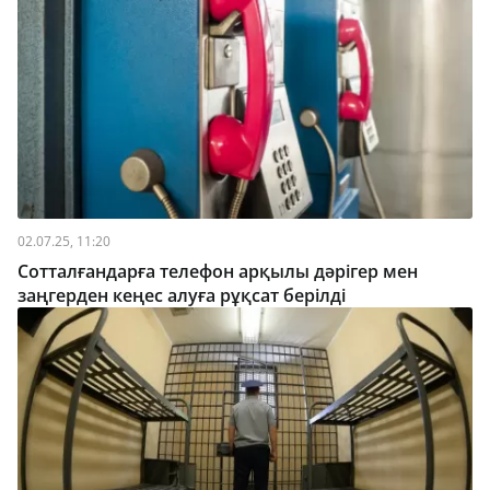
02.07.25, 11:20
Сотталғандарға телефон арқылы дәрігер мен
заңгерден кеңес алуға рұқсат берілді