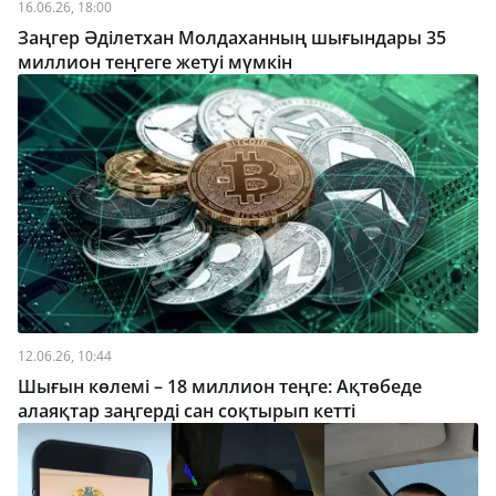
16.06.26, 18:00
Заңгер Әділетхан Молдаханның шығындары 35
миллион теңгеге жетуі мүмкін
12.06.26, 10:44
Шығын көлемі – 18 миллион теңге: Ақтөбеде
алаяқтар заңгерді сан соқтырып кетті