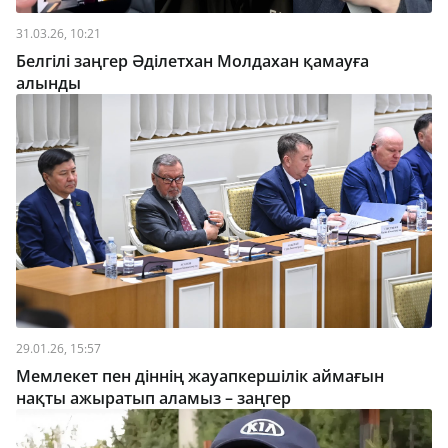
31.03.26, 10:21
Белгілі заңгер Әділетхан Молдахан қамауға
алынды
29.01.26, 15:57
Мемлекет пен діннің жауапкершілік аймағын
нақты ажыратып аламыз – заңгер