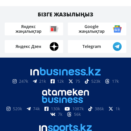
БІЗГЕ ЖАЗЫЛЫҢЫЗ
Яндекс
Google
жаңалықтар
жаңалықтар
Яндекс Дзен
Telegram
247k
21k
12k
75
523k
17k
520k
74k
130k
1087k
386k
1k
7k
56k