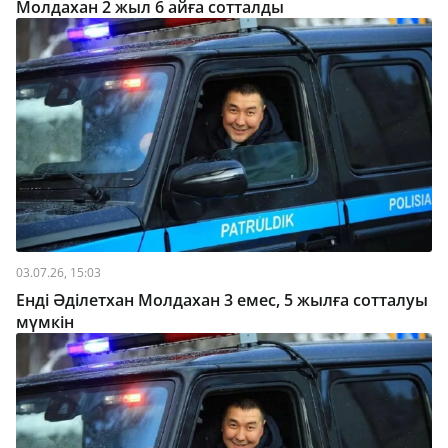
Молдахан 2 жыл 6 айға сотталды
03.07.26, 15:03
Енді Әділетхан Молдахан 3 емес, 5 жылға сотталуы
мүмкін