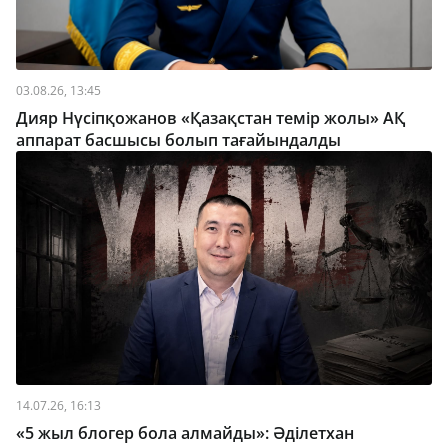
03.08.26, 13:45
Дияр Нүсіпқожанов «Қазақстан темір жолы» АҚ
аппарат басшысы болып тағайындалды
14.07.26, 16:13
«5 жыл блогер бола алмайды»: Әділетхан