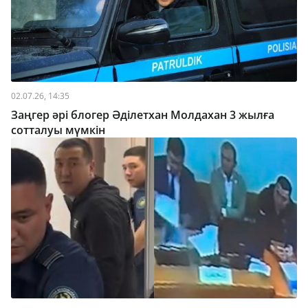
02.07.26, 14:35
Заңгер әрі блогер Әділетхан Молдахан 3 жылға
сотталуы мүмкін