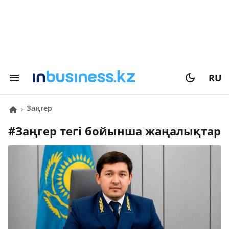
RU
заңгер
#
заңгер
тегі бойынша жаңалықтар