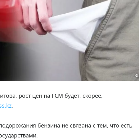
Ф
ова, рост цен на ГСМ будет, скорее,
ss.kz
.
одорожания бензина не связана с тем, что есть
осударствами.