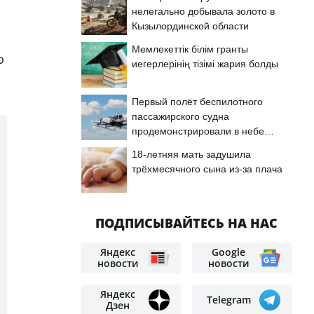
нелегально добывала золото в
Кызылординской области
Мемлекеттік білім гранты
о
иегерлерінің тізімі жария болды
Первый полёт беспилотного
пассажирского судна
продемонстрировали в небе
Астаны
18-летняя мать задушила
трёхмесячного сына из-за плача
ПОДПИСЫВАЙТЕСЬ НА НАС
Яндекс
Google
новости
новости
Яндекс
Telegram
Дзен