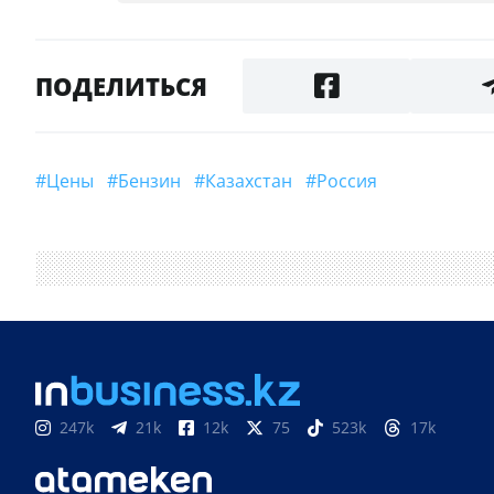
ПОДЕЛИТЬСЯ
#цены
#Бензин
#Казахстан
#Россия
247k
21k
12k
75
523k
17k