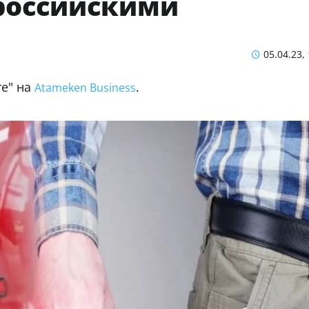
 российскими
05.04.23,
те" на
.
Atameken Business