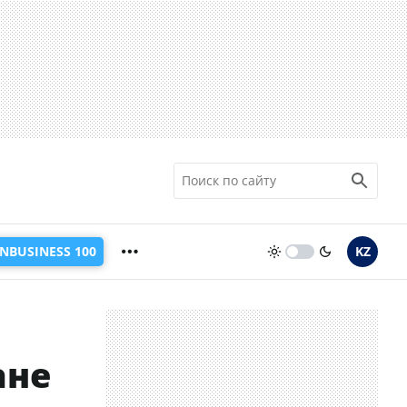
INBUSINESS 100
KZ
ане