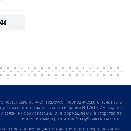
 о постановке на учет, переучет периодического печатного
ционного агентства и сетевого издания №17614-ИА выдано
том связи, информатизации и информации Министерства по
инвестициям и развитию Республики Казахстан.
тво о постановке на учет отечественного телерадио канала