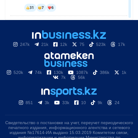
247k
21k
12k
75
523k
17k
520k
74k
130k
1087k
386k
1k
7k
56k
851
3k
33k
10
9k
24
Свидетельство о постановке на учет, переучет периодического
печатного издания, информационного агентства и сетевого
издания №17614-ИА выдано 15.03.2019 Комитетом связи,
информатизации и информации Министерства по