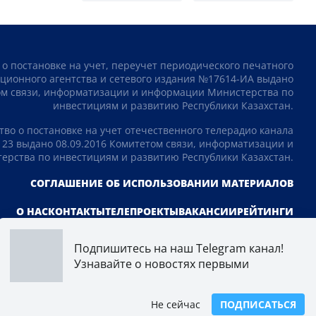
 о постановке на учет, переучет периодического печатного
ционного агентства и сетевого издания №17614-ИА выдано
том связи, информатизации и информации Министерства по
инвестициям и развитию Республики Казахстан.
тво о постановке на учет отечественного телерадио канала
23 выдано 08.09.2016 Комитетом связи, информатизации и
рства по инвестициям и развитию Республики Казахстан.
СОГЛАШЕНИЕ ОБ ИСПОЛЬЗОВАНИИ МАТЕРИАЛОВ
О НАС
КОНТАКТЫ
ТЕЛЕПРОЕКТЫ
ВАКАНСИИ
РЕЙТИНГИ
Подпишитесь на наш Telegram канал!
Узнавайте о новостях первыми
Не сейчас
ПОДПИСАТЬСЯ