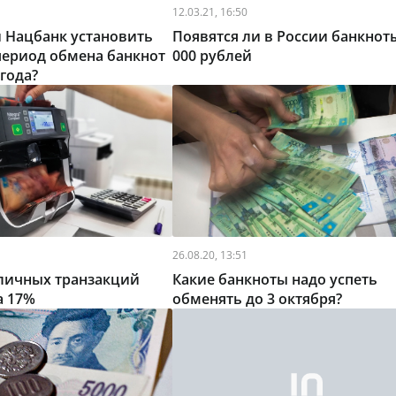
12.03.21, 16:50
 Нацбанк установить
Появятся ли в России банкноты
период обмена банкнот
000 рублей
 года?
26.08.20, 13:51
личных транзакций
Какие банкноты надо успеть
а 17%
обменять до 3 октября?