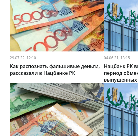
29.07.22, 12:10
04.06.21, 13:15
Как распознать фальшивые деньги,
Нацбанк РК в
рассказали в Нацбанке РК
период обмен
выпущенных с