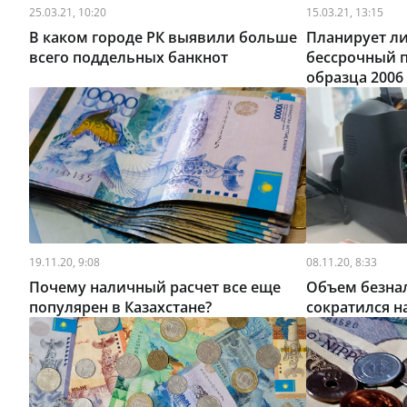
25.03.21, 10:20
15.03.21, 13:15
В каком городе РК выявили больше
Планирует ли
всего поддельных банкнот
бессрочный 
образца 2006
19.11.20, 9:08
08.11.20, 8:33
Почему наличный расчет все еще
Объем безна
популярен в Казахстане?
сократился н