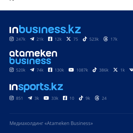
247k
21k
12k
75
523k
17k
520k
74k
130k
1087k
386k
1k
851
3k
33k
10
9k
24
Медиахолдинг «Atameken Business»