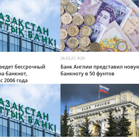
26.03.21, 9:20
ведет бессрочный
Банк Англии представил нову
а банкнот,
банкноту в 50 фунтов
 2006 года