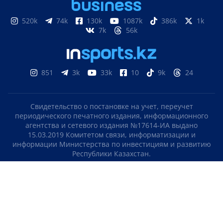
520k
74k
130k
1087k
386k
1k
7k
56k
851
3k
33k
10
9k
24
Свидетельство о постановке на учет, переучет
периодического печатного издания, информационного
агентства и сетевого издания №17614-ИА выдано
15.03.2019 Комитетом связи, информатизации и
информации Министерства по инвестициям и развитию
Республики Казахстан.
Свидетельство о постановке на учет отечественного
телерадио канала №KZ23VJB00000123 выдано 08.09.2016
Комитетом связи, информатизации и информации
Министерства по инвестициям и развитию Республики
Казахстан.