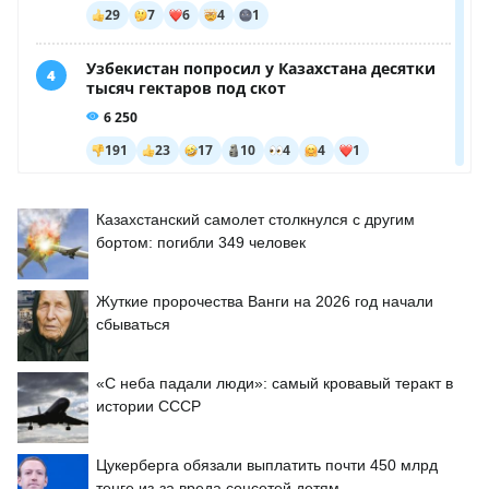
Казахстанский самолет столкнулся с другим
бортом: погибли 349 человек
Жуткие пророчества Ванги на 2026 год начали
сбываться
«С неба падали люди»: самый кровавый теракт в
истории СССР
Цукерберга обязали выплатить почти 450 млрд
тенге из-за вреда соцсетей детям