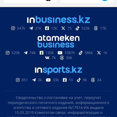
247k
21k
12k
75
523k
17k
520k
74k
130k
1087k
386k
1k
7k
56k
851
3k
33k
10
9k
24
Свидетельство о постановке на учет, переучет
периодического печатного издания, информационного
агентства и сетевого издания №17614-ИА выдано
15.03.2019 Комитетом связи, информатизации и