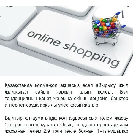
Қазақстанда қолма-қол ақшасыз есеп айырысу жыл
жылжыған сайын қарқын алып келеді. Бұл
тенденцияның қанат жаюына екінші деңгейлі банктер
интернет-сауда арқылы үлес қосып жатыр.
Былтыр ел аумағында қол ақшасынсыз төлем жасау
5,5 трлн теңгені құраған. Оның ішінде интернет арқылы
жасалған төлем 2,9 трлн теңге болған. Тұтынушылар