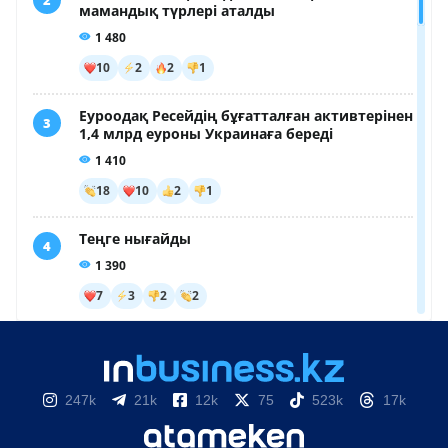
247k
21k
12k
75
523k
17k