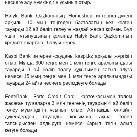
несиеге алу мүмкіндігін ұсынып отыр.
Halyk Bank Qazkom-ның Homeshop интернет-дүкені
арқылы 10 мың теңгеден басталатын кез келген
тауарды 12 ай бөліп төлеуге жағдай жасап қойған. Бұл
үшін тұтынушының қолында Halyk Bank Qazkom-ның
кредиттік картасы болуы керек.
Kaspi Bank интернет-сауданы kaspi.kz арқылы жүргізіп
отыр. Мұнда 300 теңге мен 1 млн теңге аралығындағы
тауарды 3 ай бөліп төлеу құқығымен сатып алуға
немесе 15 мың теңге мен 1 млн теңге аралығындағы
тауарды 24 айға несиеге рәсімдеуге болады.
ForteBank Forte Credit Card карточкасымен төлем
жасаған тұлғаларға 3 млн теңгенің тауарын 4 ай бөліп
төлеу мүмкіндігін ұсынып отыр. Айтпақшы онлайн-
дүкендерден тауарды қосымша ақша төлеп
тапсырыспен алдыруға немесе барып тегін алып
кетуге болады.