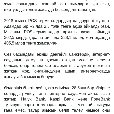
жыл соңындағы жаппай сатылымдарға қатысып,
виртуалды төлем жасауда белсенділік танытқан.
2018 жылы POS-терминалдардың да дәурені жүрген.
Адамдар бір жылда 2,3 трлн теңге ақша айналдырған.
Мысалы POS-терминалдар арқылы қазан айында
302,5 млрд, қараша айында 338,1 млрд, желтоқсанда
405,5 млрд теңге жұмсалған.
Сөз басындағы екінші деңгейлі банктердің интернет-
сауданың дамуына қосып жатқан үлесіне келетін
болсақ, олар төлем карталарын шығарумен шектеліп
жатқан жоқ, онлайн-дүкен ашып, интернет-сауда
жасауға басымдық беруде.
Өздеріңіз білетіндей, қазір елімізде 28 банк бар. Әзірше
солардың үшеуі ғана интернет-саудамен айналысып
жатыр. Halyk Bank, Kaspi Bank және ForteBank
тұтынушыларға қолма-қол ақшасыз есеп айырысуды
ғана емес, тауар ақысын бөліп төлеу немесе оны