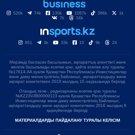
520k
74k
130k
1087k
386k
1k
7k
56k
851
3k
33k
10
9k
24
Мерзімді баспасөз басылымын, ақпараттық агенттікті және
желілік басылымды есепке қою, қайта есепке алу туралы
№17614-АА куәлік Қазақстан Республикасы Инвестициялар
және даму министрлігінің Байланыс, ақпараттандыру және
ақпарат комитетімен 2019 жылдың 15 наурызында берілді.
Отандық теле-, радиоарнаны есепке қою туралы
№KZ23VJB00000123 куәлік Қазақстан Республикасы
Инвестициялар және даму министрлігінің Байланыс,
ақпараттандыру және ақпарат комитетімен 2016 жылдың 8
қыркүйегінде берілді.
МАТЕРИАЛДАРДЫ ПАЙДАЛАНУ ТУРАЛЫ КЕЛІСІМ