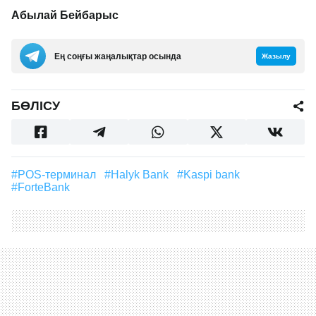
Абылай Бейбарыс
Ең соңғы жаңалықтар осында
Жазылу
БӨЛІСУ
#POS-терминал
#Halyk Bank
#Kaspi bank
#ForteBank