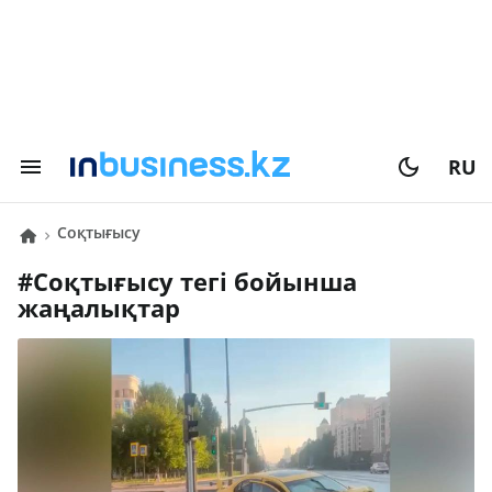
RU
соқтығысу
#
соқтығысу
тегі бойынша
жаңалықтар