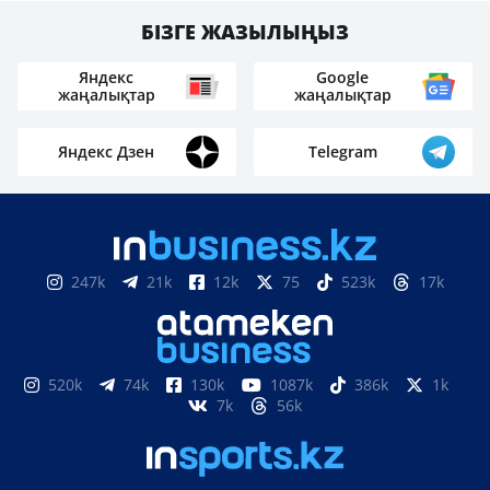
БІЗГЕ ЖАЗЫЛЫҢЫЗ
Яндекс
Google
жаңалықтар
жаңалықтар
Яндекс Дзен
Telegram
247k
21k
12k
75
523k
17k
520k
74k
130k
1087k
386k
1k
7k
56k