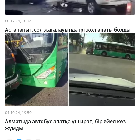
06.12.24, 16:24
Астананың сол жағалауында ірі жол апаты болды
04.10.24, 19:59
Алматыда автобус апатқа ұшырап, бір әйел көз
жұмды