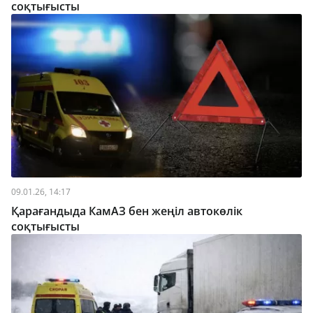
соқтығысты
09.01.26, 14:17
Қарағандыда КамАЗ бен жеңіл автокөлік
соқтығысты