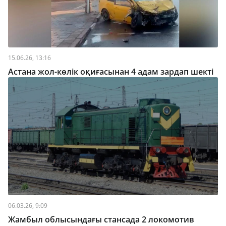
15.06.26, 13:16
Астана жол-көлік оқиғасынан 4 адам зардап шекті
06.03.26, 9:09
Жамбыл облысындағы стансада 2 локомотив