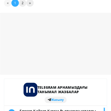
«
1
2
»