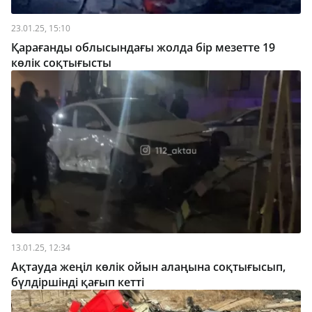
23.01.25, 15:10
Қарағанды ​​облысындағы жолда бір мезетте 19
көлік соқтығысты
13.01.25, 12:34
Ақтауда жеңіл көлік ойын алаңына соқтығысып,
бүлдіршінді қағып кетті