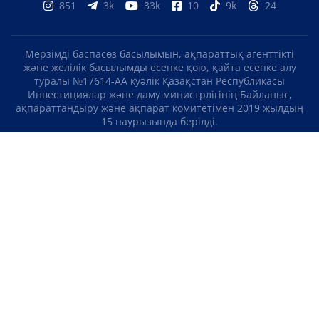
851
3k
33k
10
9k
24
Мерзімді баспасөз басылымын, ақпараттық агенттікті
және желілік басылымды есепке қою, қайта есепке алу
туралы №17614-АА куәлік Қазақстан Республикасы
Инвестициялар және даму министрлігінің Байланыс,
ақпараттандыру және ақпарат комитетімен 2019 жылдың
15 наурызында берілді.
Отандық теле-, радиоарнаны есепке қою туралы
№KZ23VJB00000123 куәлік Қазақстан Республикасы
Инвестициялар және даму министрлігінің Байланыс,
ақпараттандыру және ақпарат комитетімен 2016 жылдың 8
қыркүйегінде берілді.
МАТЕРИАЛДАРДЫ ПАЙДАЛАНУ ТУРАЛЫ КЕЛІСІМ
БІЗ ТУРАЛЫ
БАЙЛАНЫСТАР
ЖОБАЛАР
БОС ЖҰМЫС ОРЫНДАРЫ
РЕЙТИНГТЕР