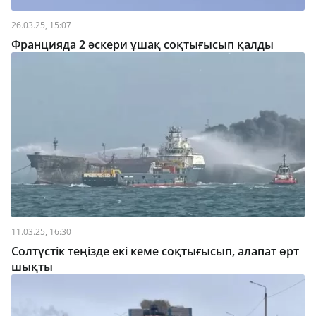
26.03.25, 15:07
Францияда 2 әскери ұшақ соқтығысып қалды
11.03.25, 16:30
Солтүстік теңізде екі кеме соқтығысып, алапат өрт
шықты