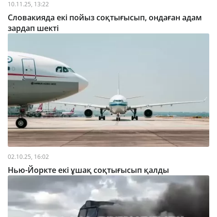
10.11.25, 13:22
Словакияда екі пойыз соқтығысып, ондаған адам
зардап шекті
02.10.25, 16:02
Нью-Йоркте екі ұшақ соқтығысып қалды