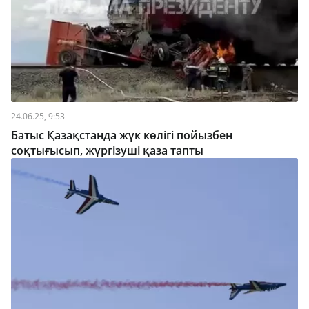
24.06.25, 9:53
Батыс Қазақстанда жүк көлігі пойызбен
соқтығысып, жүргізуші қаза тапты