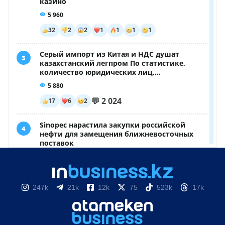
247k
21k
12k
75
523k
17k