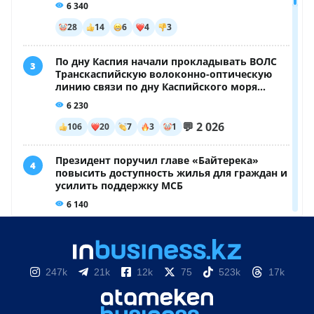
247k
21k
12k
75
523k
17k