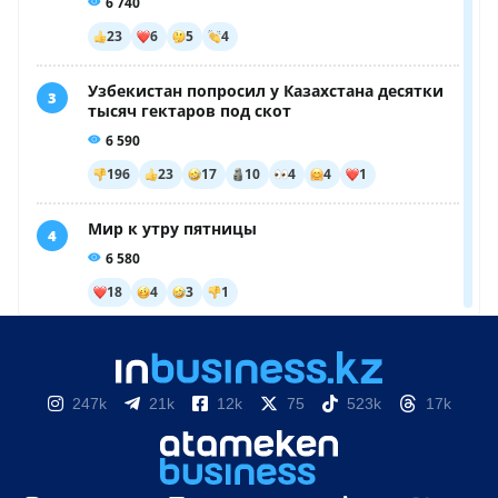
247k
21k
12k
75
523k
17k