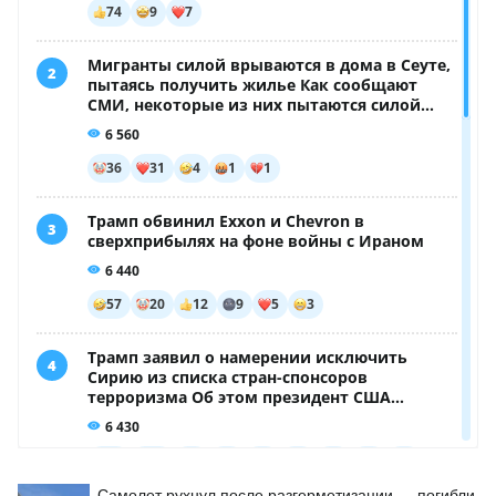
Самолет рухнул после разгерметизации — погибли