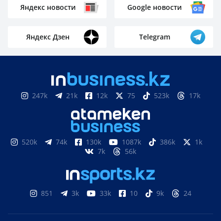
Яндекс новости
Google новости
Яндекс Дзен
Telegram
247k
21k
12k
75
523k
17k
520k
74k
130k
1087k
386k
1k
7k
56k
851
3k
33k
10
9k
24