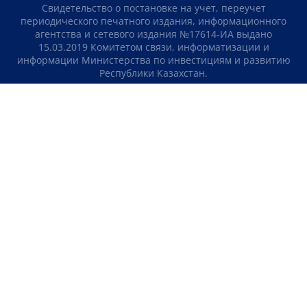
Свидетельство о постановке на учет, переучет
периодического печатного издания, информационного
агентства и сетевого издания №17614-ИА выдано
15.03.2019 Комитетом связи, информатизации и
информации Министерства по инвестициям и развитию
Республики Казахстан.
Свидетельство о постановке на учет отечественного
телерадио канала №KZ23VJB00000123 выдано 08.09.2016
Комитетом связи, информатизации и информации
Министерства по инвестициям и развитию Республики
Казахстан.
СОГЛАШЕНИЕ ОБ ИСПОЛЬЗОВАНИИ МАТЕРИАЛОВ
О НАС
КОНТАКТЫ
ТЕЛЕПРОЕКТЫ
ВАКАНСИИ
РЕЙТИНГИ
Медиахолдинг «Atameken Business»
ПОЛИТИКА КОНФИДЕНЦИАЛЬНОСТИ